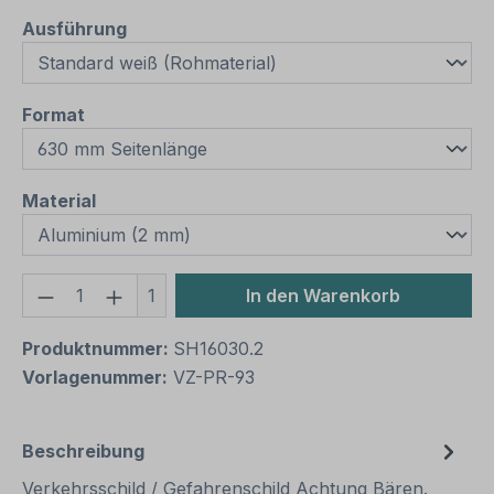
auswählen
Ausführung
auswählen
Format
auswählen
Material
Produkt Anzahl: Gib den gewünschten We
1
In den Warenkorb
Produktnummer:
SH16030.2
Vorlagenummer:
VZ-PR-93
Beschreibung
Verkehrsschild / Gefahrenschild Achtung Bären.