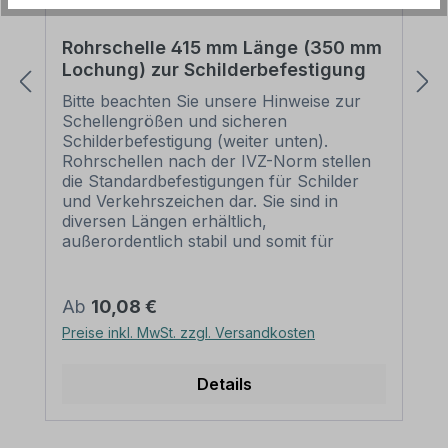
Rohrschelle 415 mm Länge (350 mm
Lochung) zur Schilderbefestigung
Bitte beachten Sie unsere Hinweise zur
Schellengrößen und sicheren
Schilderbefestigung (weiter unten).
Rohrschellen nach der IVZ-Norm stellen
die Standardbefestigungen für Schilder
und Verkehrszeichen dar. Sie sind in
diversen Längen erhältlich,
außerordentlich stabil und somit für
dauerhafte Befestigungen von
Aluminiumschildern bestens geeignet. Für
eine sichere Befestigung von Schildern mit
Regulärer Preis:
Ab
10,08 €
einer Höhe über 200 mm werden zwei
Preise inkl. MwSt. zzgl. Versandkosten
Rohrschellen benötigt. Merkmale dieser
Rohrschelle zur Schilderbefestigung:
Norm: nach IVZ Material: Stahl,
Details
feuerverzinkt Ausführung: zweiteilig zum
Verschrauben Schellenlänge: ca. 415
mm Lochung zur