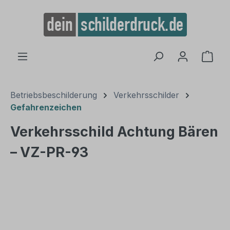
alt springen
Ware
Betriebsbeschilderung
Verkehrsschilder
Gefahrenzeichen
Verkehrsschild Achtung Bären
– VZ-PR-93
Bildergalerie überspringen