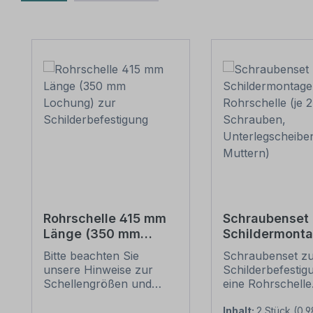
Produktgalerie überspringen
Rohrschelle 415 mm
Schraubenset 
Länge (350 mm
Schildermonta
Lochung) zur
1 Rohrschelle 
Bitte beachten Sie
Schraubenset z
Schilderbefestigung
6 Schrauben,
unsere Hinweise zur
Schilderbefestig
Unterlegschei
Schellengrößen und
eine Rohrschelle
Muttern)
sicheren
Merkmale dieses
Schilderbefestigung
Schraubensets z
Inhalt:
2 Stück
(0,9