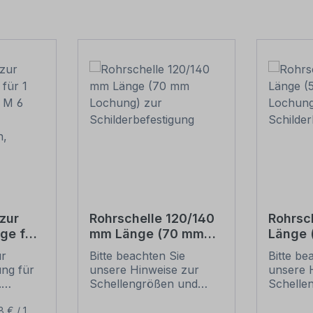
zur
Rohrschelle 120/140
Rohrsc
ge für
mm Länge (70 mm
Länge
(je 2 M
Lochung) zur
Lochun
ur
Bitte beachten Sie
Bitte be
Schilderbefestigung
Schild
ung für
unsere Hinweise zur
unsere 
ben,
.
Schellengrößen und
Schelle
sicheren
sichere
ur
Schilderbefestigung
Schilder
8 € / 1