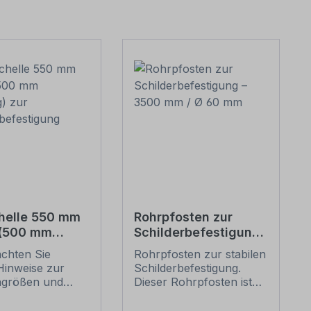
helle 550 mm
Rohrpfosten zur
 (500 mm
Schilderbefestigung
g) zur
– 3500 mm / Ø 60
achten Sie
Rohrpfosten zur stabilen
erbefestigung
mm
Hinweise zur
Schilderbefestigung.
ngrößen und
Dieser Rohrpfosten ist
n
für alle Rohrschellen mit
befestigung
einem Durchmesser von