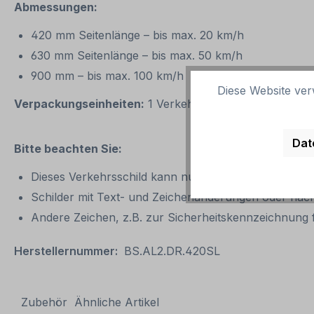
Abmessungen:
420 mm Seitenlänge – bis max. 20 km/h
630 mm Seitenlänge – bis max. 50 km/h
900 mm – bis max. 100 km/h
Diese Website ver
Verpackungseinheiten:
1 Verkehrszeichen / Verkehrss
Dat
Bitte beachten Sie:
Dieses Verkehrsschild kann nur unverändert gemäß d
Schilder mit Text- und Zeichenänderungen oder nach
Andere Zeichen, z.B. zur Sicherheitskennzeichnung f
Herstellernummer:
BS.AL2.DR.420SL
Zubehör
Ähnliche Artikel