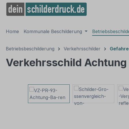
springen
Zur Hauptnavigation springen
Home
Kommunale Beschilderung
Betriebsbeschil
Betriebsbeschilderung
Verkehrsschilder
Gefahre
Verkehrsschild Achtung
Bildergalerie überspringen