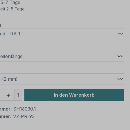
t 5-7 Tage
eit 2-5 Tage
auswählen
g
wählen
swählen
 Anzahl: Gib den gewünschten Wert ein 
1
In den Warenkorb
mmer:
SH16030.1
mmer:
VZ-PR-93