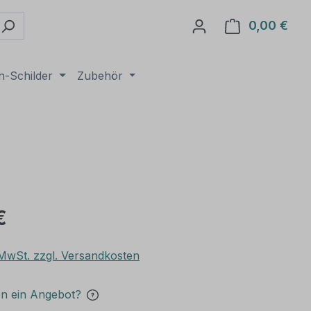
0,00 €
Ware
n-Schilder
Zubehör
€
. MwSt. zzgl. Versandkosten
en ein Angebot?