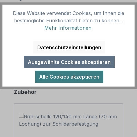
Diese Website verwendet Cookies, um Ihnen die
Beschreibung
bestmögliche Funktionalität bieten zu können...
Mehr Informationen
.
Verbotsschild Füße im Waschbecken waschen
verboten. In diversen Größen erhältlich. Merkmale
des Verbotsschildes Füße im Wasc…
Mehr
Datenschutzeinstellungen
Ausgewählte Cookies akzeptieren
Alle Cookies akzeptieren
Produktgalerie überspringen
Zubehör