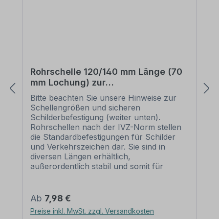
Rohrschelle 120/140 mm Länge (70
mm Lochung) zur
Schilderbefestigung
Bitte beachten Sie unsere Hinweise zur
Schellengrößen und sicheren
Schilderbefestigung (weiter unten).
Rohrschellen nach der IVZ-Norm stellen
die Standardbefestigungen für Schilder
und Verkehrszeichen dar. Sie sind in
diversen Längen erhältlich,
außerordentlich stabil und somit für
dauerhafte Befestigungen von
Aluminiumschildern bestens geeignet. Für
eine sichere Befestigung von Schildern mit
Regulärer Preis:
Ab
7,98 €
einer Höhe über 200 mm werden zwei
Preise inkl. MwSt. zzgl. Versandkosten
Rohrschellen benötigt. Merkmale dieser