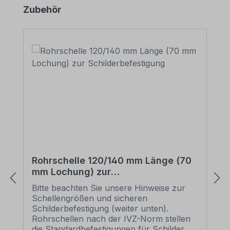
Produktgalerie überspringen
Zubehör
Rohrschelle 120/140 mm Länge (70
mm Lochung) zur
Schilderbefestigung
Bitte beachten Sie unsere Hinweise zur
Schellengrößen und sicheren
Schilderbefestigung (weiter unten).
Rohrschellen nach der IVZ-Norm stellen
die Standardbefestigungen für Schilder