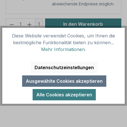
abweichende Endpreise möglich.
Produkt Anzahl: Gib den gewünschten We
1
In den Warenkorb
Diese Website verwendet Cookies, um Ihnen die
Produktnummer:
SH17618
bestmögliche Funktionalität bieten zu können...
Vorlagenummer:
VBT-191-K
Mehr Informationen
.
Beschreibung
Datenschutzeinstellungen
Verbotsschild Das Füttern der Affen ist ausdrücklich
untersagt - Do not feed the monkeys als
Ausgewählte Cookies akzeptieren
Kombinationsschild mit Verbotsz…
Mehr
Alle Cookies akzeptieren