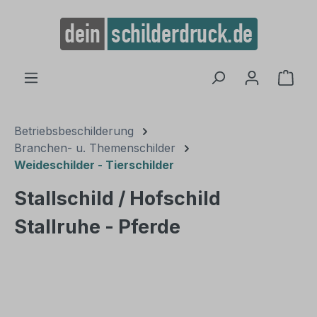
alt springen
Ware
Betriebsbeschilderung
Branchen- u. Themenschilder
Weideschilder - Tierschilder
Stallschild / Hofschild
Stallruhe - Pferde
Bildergalerie überspringen