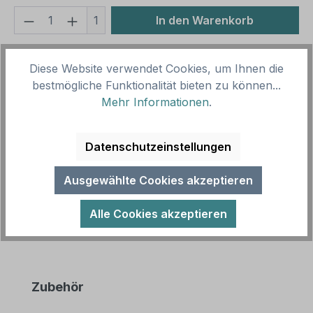
Produkt Anzahl: Gib den gewünschten We
1
In den Warenkorb
Produktnummer:
SH16016.4
Diese Website verwendet Cookies, um Ihnen die
Vorlagenummer:
HW-TS-55
bestmögliche Funktionalität bieten zu können...
Mehr Informationen
.
Beschreibung
Hochwertiges Schild für Pferdehöfe und Ställe –
Datenschutzeinstellungen
erhältlich in zahlreichen Größen. Unsere Hof- und
Stallschilder werden nicht…
Mehr
Ausgewählte Cookies akzeptieren
Alle Cookies akzeptieren
Produktgalerie überspringen
Zubehör