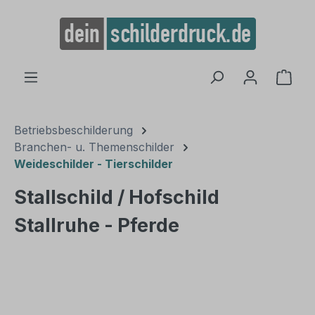
alt springen
Ware
Betriebsbeschilderung
Branchen- u. Themenschilder
Weideschilder - Tierschilder
Stallschild / Hofschild
Stallruhe - Pferde
Bildergalerie überspringen