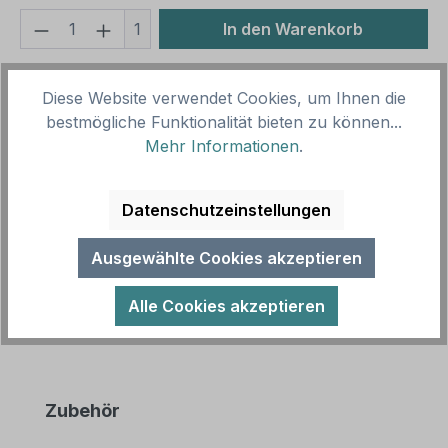
Produkt Anzahl: Gib den gewünschten We
1
In den Warenkorb
Produktnummer:
SH16016.1
Diese Website verwendet Cookies, um Ihnen die
Vorlagenummer:
HW-TS-55
bestmögliche Funktionalität bieten zu können...
Mehr Informationen
.
Beschreibung
Hochwertiges Schild für Pferdehöfe und Ställe –
Datenschutzeinstellungen
erhältlich in zahlreichen Größen. Unsere Hof- und
Stallschilder werden nicht…
Mehr
Ausgewählte Cookies akzeptieren
Alle Cookies akzeptieren
Produktgalerie überspringen
Zubehör