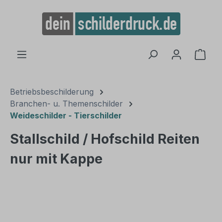
alt springen
Ware
Betriebsbeschilderung
Branchen- u. Themenschilder
Weideschilder - Tierschilder
Stallschild / Hofschild Reiten
nur mit Kappe
Bildergalerie überspringen