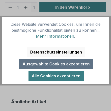
Produkt Anzahl: Gib den gewünschten We
1
In den Warenkorb
Produktnummer:
SH16017.1
Diese Website verwendet Cookies, um Ihnen die
Vorlagenummer:
HW-TS-56
bestmögliche Funktionalität bieten zu können...
Mehr Informationen
.
Beschreibung
Hochwertiges Schild für Pferdehöfe und Ställe –
Datenschutzeinstellungen
erhältlich in zahlreichen Größen. Unsere Hof- und
Stallschilder werden nicht…
Mehr
Ausgewählte Cookies akzeptieren
Alle Cookies akzeptieren
Produktgalerie überspringen
Ähnliche Artikel