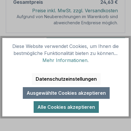
Gesamtpreis
24,63 €
Preise inkl. MwSt. zzgl. Versandkosten
Aufgrund von Neuberechnungen im Warenkorb sind
abweichende Endpreise möglich.
Produkt Anzahl: Gib den gewünschten We
1
In den Warenkorb
Diese Website verwendet Cookies, um Ihnen die
bestmögliche Funktionalität bieten zu können...
Produktnummer:
SH16015.1
Mehr Informationen
.
Vorlagenummer:
TX-A-360
Datenschutzeinstellungen
Beschreibung
Ausgewählte Cookies akzeptieren
Hochwertiges Schild für Pferdehöfe und Ställe –
erhältlich in zahlreichen Größen. Unsere Hof- und
Alle Cookies akzeptieren
Stallschilder werden nicht…
Mehr