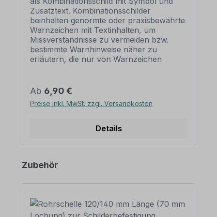
als Kombinationsschild mit Symbol und
Zusatztext. Kombinationsschilder
beinhalten genormte oder praxisbewährte
Warnzeichen mit Textinhalten, um
Missverständnisse zu vermeiden bzw.
bestimmte Warnhinweise näher zu
erläutern, die nur von Warnzeichen
eventuell nicht eindeutig vermittelt werden.
Mit einem Kombinationsschild, dem
richtigen Warnzeichen und einem
Regulärer Preis:
Ab
6,90 €
aussagekräftigen Text beugen Sie jeglicher
Preise inkl. MwSt. zzgl. Versandkosten
Fehlinterpretation des Warnschildes
eindeutig vor. Merkmale des Warnschildes
/ Kombinationsschildes Achtung
Details
Spannung - Voltage - WAR-K-02 Norm
Warnzeichen: - Material: Selbstklebende
Folie PVC - Hartschaum 3 mm
Produktgalerie überspringen
Zubehör
Aluminium 2 mm Ausführung: Material
standard weiß, Druck: Hintergrund gelb,
Warnzeichen und Text schwarz.
Alternative Ausführungen sind möglich.
Abmessungen: (nicht in allen Materialien
verfügbar) 100 x 150 mm 200 x 300