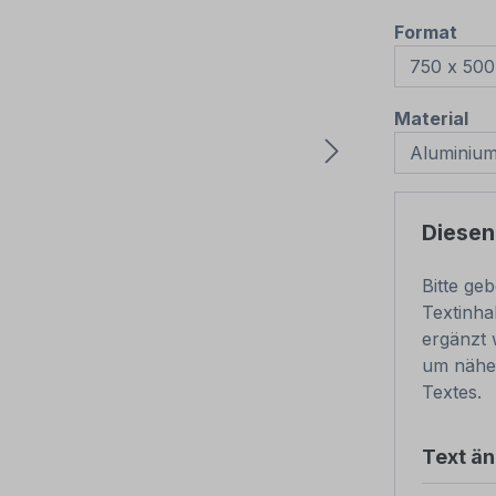
aus
Format
au
Material
Diesen
Bitte ge
Textinha
ergänzt 
um nähe
Textes.
Text ä