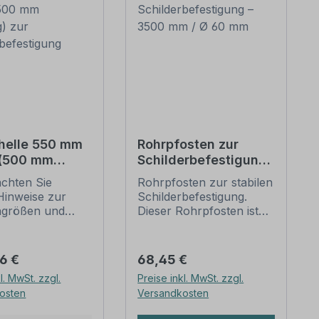
helle 550 mm
Rohrpfosten zur
 (500 mm
Schilderbefestigung
g) zur
– 3500 mm / Ø 60
achten Sie
Rohrpfosten zur stabilen
erbefestigung
mm
Hinweise zur
Schilderbefestigung.
ngrößen und
Dieser Rohrpfosten ist
n
für alle Rohrschellen mit
befestigung
einem Durchmesser von
unten).
60 mm geeignet.
er Preis:
Regulärer Preis:
66 €
68,45 €
ellen nach der
Merkmale dieses
l. MwSt. zzgl.
Preise inkl. MwSt. zzgl.
 stellen die
Rohrpfostens:
osten
Versandkosten
dbefestigungen
Ausführung: Stahl,
lder und
feuerverzinkt, schwere