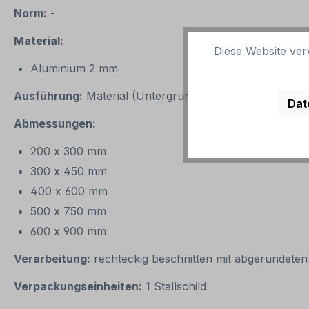
Norm:
-
Material:
Diese Website ver
Aluminium 2 mm
Ausführung:
Material (Untergrund) standard weiß mit ho
Dat
Abmessungen:
200 x 300 mm
300 x 450 mm
400 x 600 mm
500 x 750 mm
600 x 900 mm
Verarbeitung:
rechteckig beschnitten mit abgerundeten
Verpackungseinheiten:
1 Stallschild