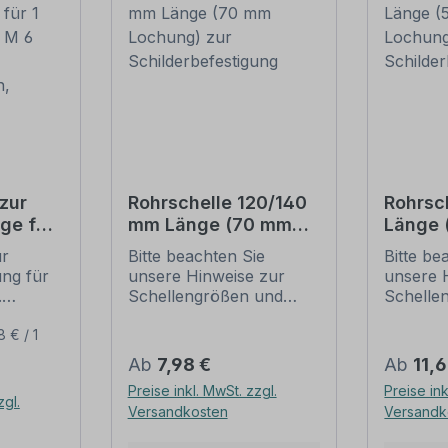
zur
Rohrschelle 120/140
Rohrsc
ge für
mm Länge (70 mm
Länge
(je 2 M
Lochung) zur
Lochun
ur
Bitte beachten Sie
Bitte be
Schilderbefestigung
Schild
ung für
unsere Hinweise zur
unsere 
ben,
.
Schellengrößen und
Schelle
sicheren
sichere
ur
Schilderbefestigung
Schilder
8 € / 1
ung:
(weiter unten).
(weiter 
Regulärer Preis:
Regulär
Ab
7,98 €
Ab
11,
l,
Rohrschellen nach der
Rohrsch
Preise inkl. MwSt. zzgl.
Preise ink
IVZ-Norm stellen die
IVZ-Norm
zgl.
Versandkosten
Versandk
it -
Standardbefestigungen
Standar
für Schilder und
für Schi