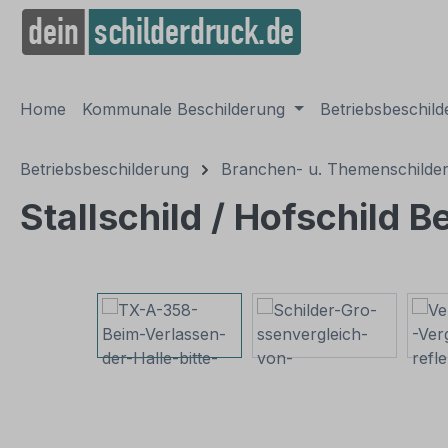
springen
Zur Hauptnavigation springen
Home
Kommunale Beschilderung
Betriebsbeschil
Betriebsbeschilderung
Branchen- u. Themenschilde
Stallschild / Hofschild 
Bildergalerie überspringen