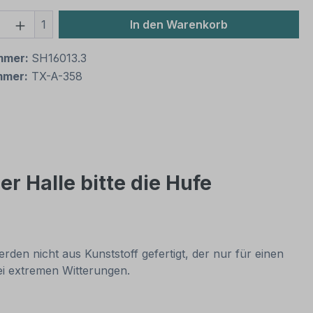
 Anzahl: Gib den gewünschten Wert ein 
1
In den Warenkorb
mmer:
SH16013.3
mmer:
TX-A-358
r Halle bitte die Hufe
rden nicht aus Kunststoff gefertigt, der nur für einen
bei extremen Witterungen.