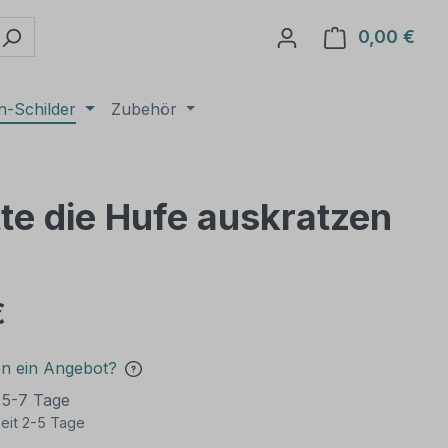
0,00 €
Ware
n-Schilder
Zubehör
tte die Hufe auskratzen
€
en ein Angebot?
t 5-7 Tage
eit 2-5 Tage