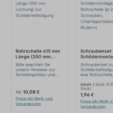
Rohrschelle 415 mm
Schraubenset 
Länge (350 mm
Schildermonta
Lochung) zur
1 Rohrschelle 
Bitte beachten Sie
Schraubenset z
Schilderbefestigung
6 Schrauben,
unsere Hinweise zur
Schilderbefestig
Unterlegschei
Schellengrößen und
eine Rohrschelle
Muttern)
sicheren
Merkmale dieses
Schilderbefestigung
Schraubensets z
Inhalt:
2 Stück
(0,9
Stück)
(weiter unten).
Schilderbefestig
Regulärer Preis:
Ab
10,08 €
Regulärer Preis:
1,96 €
Rohrschellen nach der
Ausführung: Stah
Preise inkl. MwSt. zzgl.
IVZ-Norm stellen die
feuerverzinkt
Preise inkl. MwSt. z
Versandkosten
Standardbefestigungen
Verpackungseinhe
Versandkosten
für Schilder und
Set: 2 Stück -