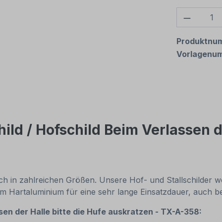
Produkt
Produktnu
Vorlagenu
ild / Hofschild Beim Verlassen de
ch in zahlreichen Größen. Unsere Hof- und Stallschilder we
2 mm Hartaluminium für eine sehr lange Einsatzdauer, auch 
sen der Halle bitte die Hufe auskratzen - TX-A-358: