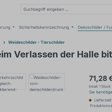
derung
Sicherheitskennzeichnung
Dekoschilder / Fu
r
Weideschilder - Tierschilder
Beim Verlassen der Halle bi
71,28 
Inhalt:
1 Stück
Sie benötig
Lieferzei
Produktionsz