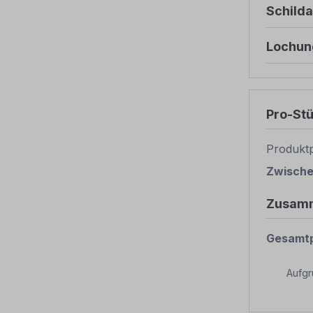
Schild
Lochun
Pro-St
Produktp
Zwisch
Zusam
Gesamtp
Aufg