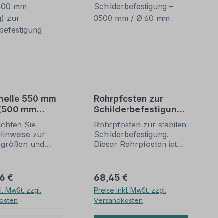
helle 550 mm
Rohrpfosten zur
 (500 mm
Schilderbefestigung
g) zur
– 3500 mm / Ø 60
achten Sie
Rohrpfosten zur stabilen
erbefestigung
mm
Hinweise zur
Schilderbefestigung.
ngrößen und
Dieser Rohrpfosten ist
n
für alle Rohrschellen mit
befestigung
einem Durchmesser von
unten).
60 mm geeignet.
er Preis:
Regulärer Preis:
66 €
68,45 €
ellen nach der
Merkmale dieses
l. MwSt. zzgl.
Preise inkl. MwSt. zzgl.
 stellen die
Rohrpfostens:
osten
Versandkosten
dbefestigungen
Ausführung: Stahl,
lder und
feuerverzinkt, schwere