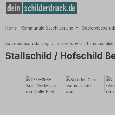
springen
Zur Hauptnavigation springen
Home
Kommunale Beschilderung
Betriebsbeschil
Betriebsbeschilderung
Branchen- u. Themenschilde
Stallschild / Hofschild 
Bildergalerie überspringen