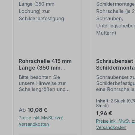
Rohrschelle 415 mm
Schraubenset 
Länge (350 mm
Schildermonta
Lochung) zur
1 Rohrschelle 
Bitte beachten Sie
Schraubenset z
Schilderbefestigung
6 Schrauben,
unsere Hinweise zur
Schilderbefestig
Unterlegschei
Schellengrößen und
eine Rohrschelle
Muttern)
sicheren
Merkmale dieses
Schilderbefestigung
Schraubensets z
Inhalt:
2 Stück
(0,9
Stück)
(weiter unten).
Schilderbefestig
Regulärer Preis:
Ab
10,08 €
Regulärer Preis:
1,96 €
Rohrschellen nach der
Ausführung: Stah
Preise inkl. MwSt. zzgl.
IVZ-Norm stellen die
feuerverzinkt
Preise inkl. MwSt. z
Versandkosten
Standardbefestigungen
Verpackungseinhe
Versandkosten
für Schilder und
Set: 2 Stück -