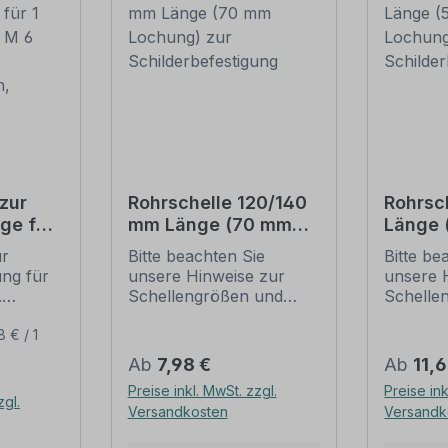
zur
Rohrschelle 120/140
Rohrsc
ge für
mm Länge (70 mm
Länge
(je 2 M
Lochung) zur
Lochun
ur
Bitte beachten Sie
Bitte be
Schilderbefestigung
Schild
ung für
unsere Hinweise zur
unsere 
ben,
.
Schellengrößen und
Schelle
sicheren
sichere
ur
Schilderbefestigung
Schilder
8 € / 1
ung:
(weiter unten).
(weiter 
Regulärer Preis:
Regulär
Ab
7,98 €
Ab
11,
l,
Rohrschellen nach der
Rohrsch
Preise inkl. MwSt. zzgl.
Preise ink
IVZ-Norm stellen die
IVZ-Norm
zgl.
Versandkosten
Versandk
it -
Standardbefestigungen
Standar
für Schilder und
für Schi