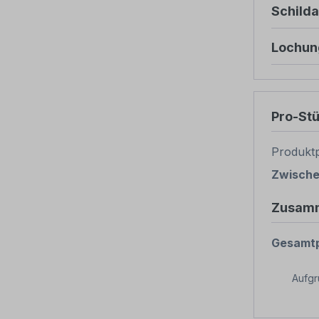
Schild
Lochun
Pro-St
Produktp
Zwisch
Zusam
Gesamtp
Aufg