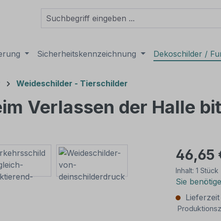
derung
Sicherheitskennzeichnung
Dekoschilder / Fu
r
Weideschilder - Tierschilder
Beim Verlassen der Halle bi
46,65 
Inhalt:
1 Stück
Sie benötig
Lieferzei
Produktionsz