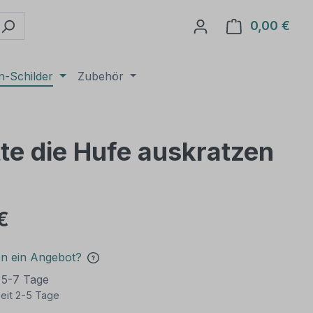
0,00 €
Ware
n-Schilder
Zubehör
tte die Hufe auskratzen
€
en ein Angebot?
t 5-7 Tage
eit 2-5 Tage