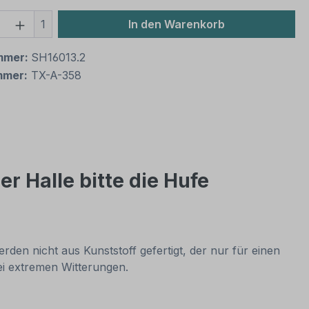
 Anzahl: Gib den gewünschten Wert ein 
1
In den Warenkorb
mmer:
SH16013.2
mmer:
TX-A-358
r Halle bitte die Hufe
rden nicht aus Kunststoff gefertigt, der nur für einen
bei extremen Witterungen.