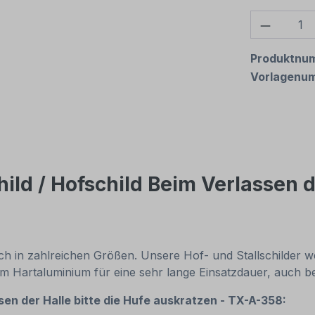
Produkt
Produktnu
Vorlagenu
ild / Hofschild Beim Verlassen de
ch in zahlreichen Größen. Unsere Hof- und Stallschilder we
2 mm Hartaluminium für eine sehr lange Einsatzdauer, auch 
sen der Halle bitte die Hufe auskratzen - TX-A-358: