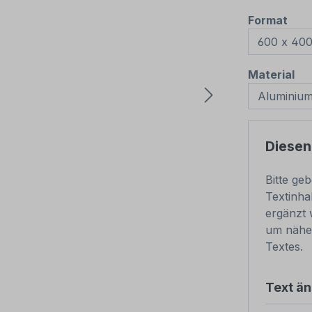
aus
Format
au
Material
Diesen
Bitte ge
Textinha
ergänzt 
um nähe
Textes.
Text ä