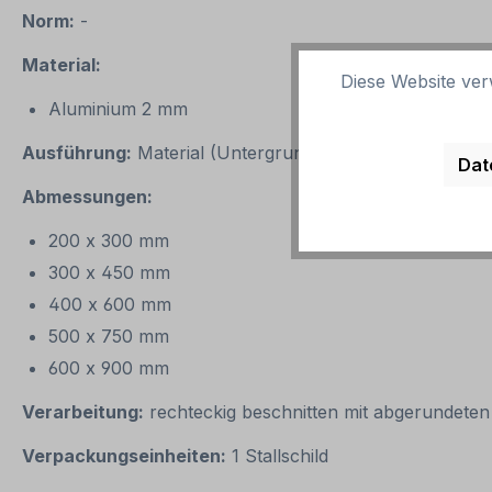
Norm:
-
Material:
Diese Website ver
Aluminium 2 mm
Ausführung:
Material (Untergrund) standard weiß mit ho
Dat
Abmessungen:
200 x 300 mm
300 x 450 mm
400 x 600 mm
500 x 750 mm
600 x 900 mm
Verarbeitung:
rechteckig beschnitten mit abgerundeten
Verpackungseinheiten:
1 Stallschild