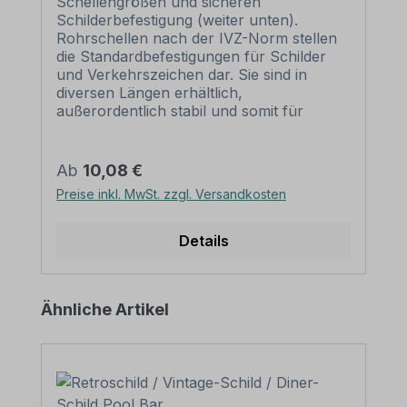
Schellengrößen und sicheren
Schilderbefestigung (weiter unten).
Rohrschellen nach der IVZ-Norm stellen
die Standardbefestigungen für Schilder
und Verkehrszeichen dar. Sie sind in
diversen Längen erhältlich,
außerordentlich stabil und somit für
dauerhafte Befestigungen von
Aluminiumschildern bestens geeignet. Für
eine sichere Befestigung von Schildern mit
Regulärer Preis:
Ab
10,08 €
einer Höhe über 200 mm werden zwei
Preise inkl. MwSt. zzgl. Versandkosten
Rohrschellen benötigt. Merkmale dieser
Rohrschelle zur Schilderbefestigung:
Norm: nach IVZ Material: Stahl,
Details
feuerverzinkt Ausführung: zweiteilig zum
Verschrauben Schellenlänge: ca. 415
mm Lochung zur
Produktgalerie überspringen
Ähnliche Artikel
Schilderbefestigung: Lochabstand 350
mm Verpackungseinheiten: 1
Rohrschelle, 2 Schrauben und 2 Muttern
zur Befestigung am Pfosten Bitte
beachten Sie: Für eine sichere Befestigung
von Schildern mit einer Höhe über 200