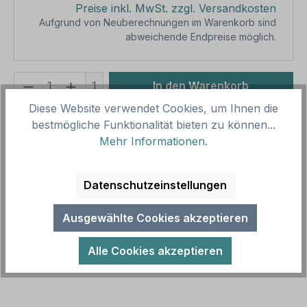
Preise inkl. MwSt. zzgl. Versandkosten
Aufgrund von Neuberechnungen im Warenkorb sind
abweichende Endpreise möglich.
Produkt Anzahl: Gib den gewünschten We
1
In den Warenkorb
Diese Website verwendet Cookies, um Ihnen die
Produktnummer:
SH15909.4
bestmögliche Funktionalität bieten zu können...
Vorlagenummer:
SK-K-19
Mehr Informationen
.
Beschreibung
Datenschutzeinstellungen
Schwimmbadregeln – Hinweise und
Ausgewählte Cookies akzeptieren
Verhaltensregeln im Schwimmbad und an Pools als
Kombinationsschild mit Zusatztexten. Kombina…
Alle Cookies akzeptieren
Mehr