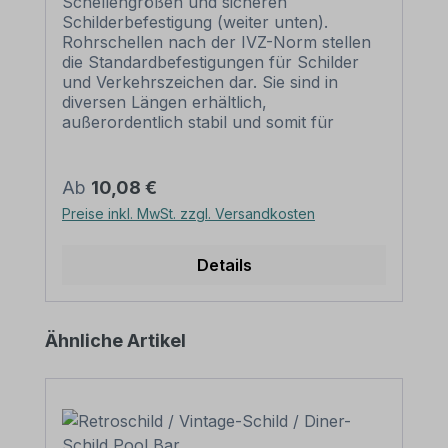
Schellengrößen und sicheren
Schilderbefestigung (weiter unten).
Rohrschellen nach der IVZ-Norm stellen
die Standardbefestigungen für Schilder
und Verkehrszeichen dar. Sie sind in
diversen Längen erhältlich,
außerordentlich stabil und somit für
dauerhafte Befestigungen von
Aluminiumschildern bestens geeignet. Für
eine sichere Befestigung von Schildern mit
Regulärer Preis:
Ab
10,08 €
einer Höhe über 200 mm werden zwei
Preise inkl. MwSt. zzgl. Versandkosten
Rohrschellen benötigt. Merkmale dieser
Rohrschelle zur Schilderbefestigung:
Norm: nach IVZ Material: Stahl,
Details
feuerverzinkt Ausführung: zweiteilig zum
Verschrauben Schellenlänge: ca. 415
mm Lochung zur
Produktgalerie überspringen
Ähnliche Artikel
Schilderbefestigung: Lochabstand 350
mm Verpackungseinheiten: 1
Rohrschelle, 2 Schrauben und 2 Muttern
zur Befestigung am Pfosten Bitte
beachten Sie: Für eine sichere Befestigung
von Schildern mit einer Höhe über 200