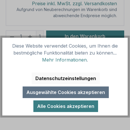
Preise inkl. MwSt. zzgl. Versandkosten
Aufgrund von Neuberechnungen im Warenkorb sind
abweichende Endpreise möglich.
Produkt Anzahl: Gib den gewünschten We
1
In den Warenkorb
Diese Website verwendet Cookies, um Ihnen die
Produktnummer:
SH15909.1
bestmögliche Funktionalität bieten zu können...
Vorlagenummer:
SK-K-19
Mehr Informationen
.
Beschreibung
Datenschutzeinstellungen
Schwimmbadregeln – Hinweise und
Ausgewählte Cookies akzeptieren
Verhaltensregeln im Schwimmbad und an Pools als
Kombinationsschild mit Zusatztexten. Kombina…
Alle Cookies akzeptieren
Mehr