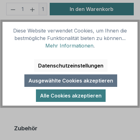
Produkt Anzahl: Gib den gewünschten We
1
In den Warenkorb
Produktnummer:
SH15998.2
Diese Website verwendet Cookies, um Ihnen die
Vorlagenummer:
HW-TS-49
bestmögliche Funktionalität bieten zu können...
Mehr Informationen
.
Beschreibung
Hinweis zur Kehrwoche - mit Kehrblech und
Datenschutzeinstellungen
Handbesen. Unsere Hinweisschilder für Städte und
Kommunen sind in zahlreichen Größ…
Mehr
Ausgewählte Cookies akzeptieren
Alle Cookies akzeptieren
Produktgalerie überspringen
Zubehör