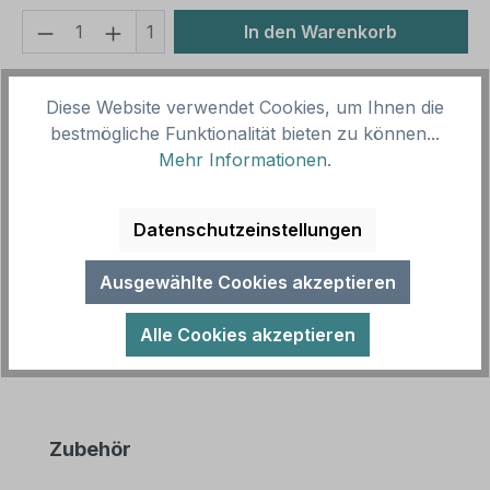
Produkt Anzahl: Gib den gewünschten We
1
In den Warenkorb
Produktnummer:
SH16000.2
Diese Website verwendet Cookies, um Ihnen die
Vorlagenummer:
HW-TS-51
bestmögliche Funktionalität bieten zu können...
Mehr Informationen
.
Beschreibung
Hinweis zum Kehrdienst - mit Kehrblech und
Datenschutzeinstellungen
Handbesen. Unsere Hinweisschilder für Städte und
Kommunen sind in zahlreichen Grö…
Mehr
Ausgewählte Cookies akzeptieren
Alle Cookies akzeptieren
Produktgalerie überspringen
Zubehör