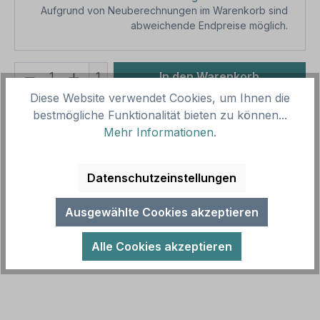
Aufgrund von Neuberechnungen im Warenkorb sind
abweichende Endpreise möglich.
Produkt Anzahl: Gib den gewünschten We
1
In den Warenkorb
Diese Website verwendet Cookies, um Ihnen die
Produktnummer:
SH15910.16
bestmögliche Funktionalität bieten zu können...
Vorlagenummer:
TX-A-349
Mehr Informationen
.
Beschreibung
Datenschutzeinstellungen
Schild Keep Out - in sechs Farbvarianten.
Ausgewählte Cookies akzeptieren
Textschilder sind Hinweisschilder mit reinen
Textinhalten in zahlreichen Größen un…
Mehr
Alle Cookies akzeptieren