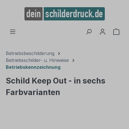
alt springen
Ware
Betriebsbeschilderung
Betriebsschilder- u. Hinweise
Betriebskennzeichnung
Schild Keep Out - in sechs
Farbvarianten
Bildergalerie überspringen