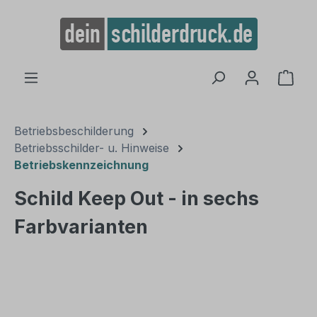
alt springen
Ware
Betriebsbeschilderung
Betriebsschilder- u. Hinweise
Betriebskennzeichnung
Schild Keep Out - in sechs
Farbvarianten
Bildergalerie überspringen