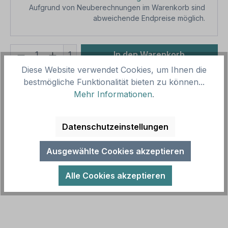
Aufgrund von Neuberechnungen im Warenkorb sind
abweichende Endpreise möglich.
Produkt Anzahl: Gib den gewünschten We
1
In den Warenkorb
Diese Website verwendet Cookies, um Ihnen die
Produktnummer:
SH15910.13
bestmögliche Funktionalität bieten zu können...
Vorlagenummer:
TX-A-349
Mehr Informationen
.
Beschreibung
Datenschutzeinstellungen
Schild Keep Out - in sechs Farbvarianten.
Ausgewählte Cookies akzeptieren
Textschilder sind Hinweisschilder mit reinen
Textinhalten in zahlreichen Größen un…
Mehr
Alle Cookies akzeptieren