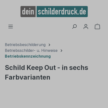
alt springen
Ware
Betriebsbeschilderung
Betriebsschilder- u. Hinweise
Betriebskennzeichnung
Schild Keep Out - in sechs
Farbvarianten
Bildergalerie überspringen