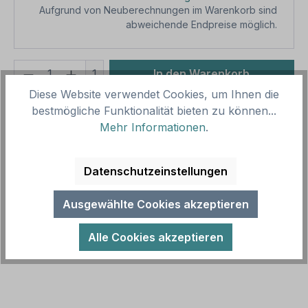
Aufgrund von Neuberechnungen im Warenkorb sind
abweichende Endpreise möglich.
Produkt Anzahl: Gib den gewünschten We
1
In den Warenkorb
Diese Website verwendet Cookies, um Ihnen die
Produktnummer:
SH15910.11
bestmögliche Funktionalität bieten zu können...
Vorlagenummer:
TX-A-349
Mehr Informationen
.
Beschreibung
Datenschutzeinstellungen
Schild Keep Out - in sechs Farbvarianten.
Ausgewählte Cookies akzeptieren
Textschilder sind Hinweisschilder mit reinen
Textinhalten in zahlreichen Größen un…
Mehr
Alle Cookies akzeptieren