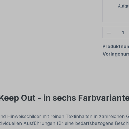
Aufg
Produkt
Produktnu
Vorlagenu
Keep Out - in sechs Farbvariant
sind Hinweisschilder mit reinen Textinhalten in zahlreich
ndividuellen Ausführungen für eine bedarfsbezogene Besc