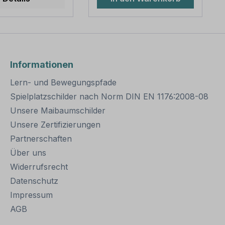
diversen Längen
Wandstärke 2,0 mm
h,
Abmessungen: Länge
entlich stabil
3.500 mm / Ø 60 mm
t für dauerhafte
Verpackungseinheiten: 1
gungen von
Rohrpfosten mit
umschildern
Rohrkappe und
Informationen
geeignet. Für
Erdanker Bitte beachten
here Befestigung
Sie: Für einen sicheren
Lern- und Bewegungspfade
ldern mit einer
Stand muß der Pfosten
er 200
mindestens 50 cm tief im
Spielplatzschilder nach Norm DIN EN 1176:2008-08
den zwei
Erdreich einbetoniert
Unsere Maibaumschilder
ellen benötigt.
werden.
Unsere Zertifizierungen
e dieser
elle zur
Partnerschaften
befestigung:
Über uns
ach IVZ
: Stahl,
Widerrufsrecht
zinkt
Datenschutz
ng: zweiteilig
Impressum
rschrauben
länge: ca. 550
AGB
hung zur