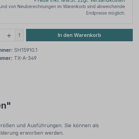
Preise inkl. MwSt. zzgl. Versandkosten
rund von Neuberechnungen im Warenkorb sind abweichende
Endpreise möglich.
 Anzahl: Gib den gewünschten Wert ein 
1
In den Warenkorb
mmer:
SH15910.1
mmer:
TX-A-349
en"
en Größen und Ausführungen. Sie können als
hilderung erworben werden.