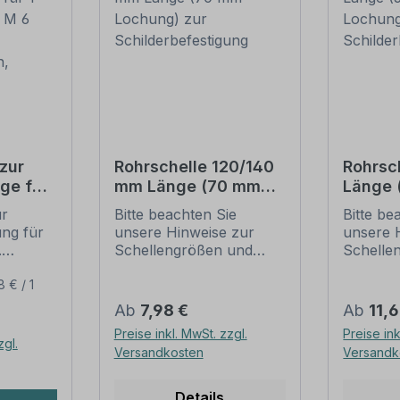
zur
Rohrschelle 120/140
Rohrsc
ge für
mm Länge (70 mm
Länge
(je 2 M
Lochung) zur
Lochun
ur
Bitte beachten Sie
Bitte be
Schilderbefestigung
Schild
ung für
unsere Hinweise zur
unsere 
ben,
.
Schellengrößen und
Schelle
sicheren
sichere
ur
Schilderbefestigung
Schilder
8 € / 1
ung:
(weiter unten).
(weiter 
Regulärer Preis:
Regulär
Ab
7,98 €
Ab
11,
l,
Rohrschellen nach der
Rohrsch
Preise inkl. MwSt. zzgl.
Preise ink
IVZ-Norm stellen die
IVZ-Norm
zgl.
Versandkosten
Versandk
it -
Standardbefestigungen
Standar
für Schilder und
für Schi
rauben
Verkehrszeichen dar. Sie
Verkehrs
Details