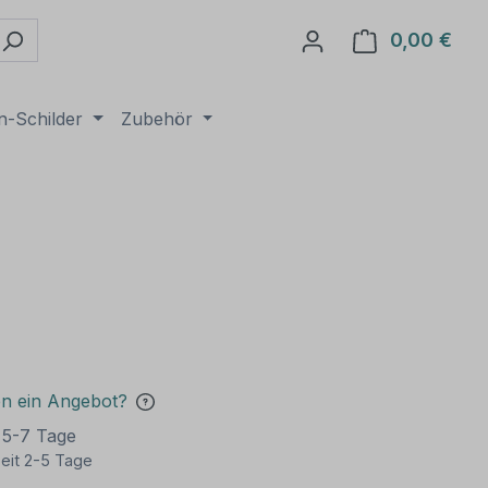
0,00 €
Ware
n-Schilder
Zubehör
en ein Angebot?
t 5-7 Tage
eit 2-5 Tage