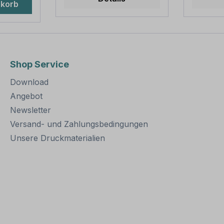
nkorb
 -
sind in diversen Längen
sind in 
-
erhältlich,
erhältlic
te
außerordentlich stabil
außerord
r eine
und somit für dauerhafte
und somi
ung von
Befestigungen von
Befesti
ner Höhe
Aluminiumschildern
Alumini
Shop Service
rden
bestens geeignet. Für
bestens 
en und
eine sichere Befestigung
eine sic
Download
von Schildern mit einer
von Schi
Höhe über 200
Höhe üb
Angebot
mm werden zwei
mm wer
Newsletter
Rohrschellen benötigt.
Rohrsch
Versand- und Zahlungsbedingungen
Merkmale dieser
Merkmal
Rohrschelle zur
Rohrsch
Unsere Druckmaterialien
Schilderbefestigung:
Schilder
Norm: nach IVZ
Norm: n
Material: Stahl,
Material
feuerverzinkt
feuerver
Ausführung: zweiteilig
Ausführu
zum Verschrauben
zum Ve
Schellenlänge: ca. 120
Schellen
mm für Pfosten / Ø 60
mm Loc