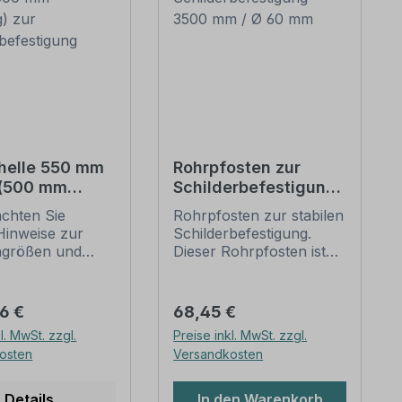
helle 550 mm
Rohrpfosten zur
 (500 mm
Schilderbefestigung
g) zur
– 3500 mm / Ø 60
achten Sie
Rohrpfosten zur stabilen
erbefestigung
mm
Hinweise zur
Schilderbefestigung.
ngrößen und
Dieser Rohrpfosten ist
n
für alle Rohrschellen mit
befestigung
einem Durchmesser von
unten).
60 mm geeignet.
er Preis:
Regulärer Preis:
66 €
68,45 €
ellen nach der
Merkmale dieses
l. MwSt. zzgl.
Preise inkl. MwSt. zzgl.
 stellen die
Rohrpfostens:
osten
Versandkosten
dbefestigungen
Ausführung: Stahl,
lder und
feuerverzinkt, schwere
zeichen dar. Sie
Ausführung -
Details
In den Warenkorb