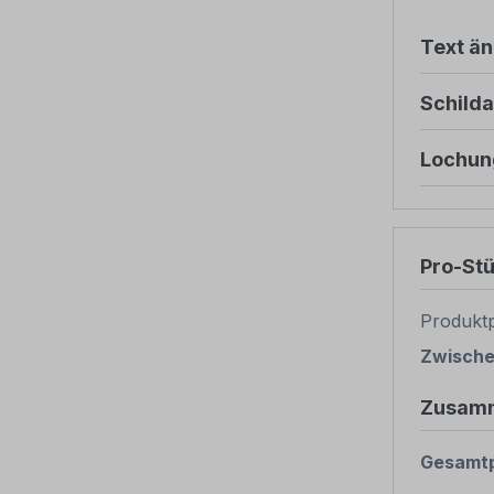
Text ä
Schild
Lochun
Pro-St
Produktp
Zwisch
Zusam
Gesamtp