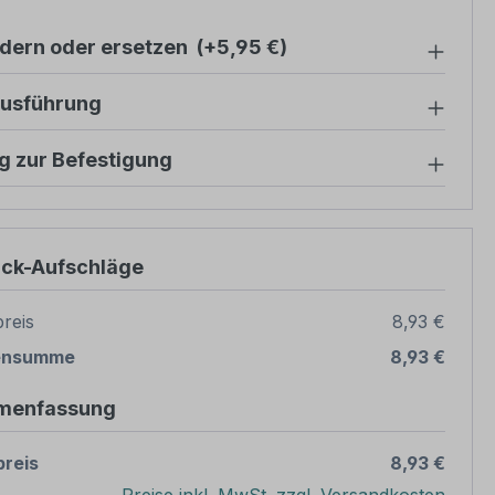
ndern oder ersetzen
(+5,95 €)
ausführung
g zur Befestigung
ück-Aufschläge
reis
8,93 €
ensumme
8,93 €
menfassung
reis
8,93 €