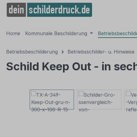
springen
Zur Hauptnavigation springen
Home
Kommunale Beschilderung
Betriebsbeschil
Betriebsbeschilderung
Betriebsschilder- u. Hinweise
Schild Keep Out - in sec
Bildergalerie überspringen