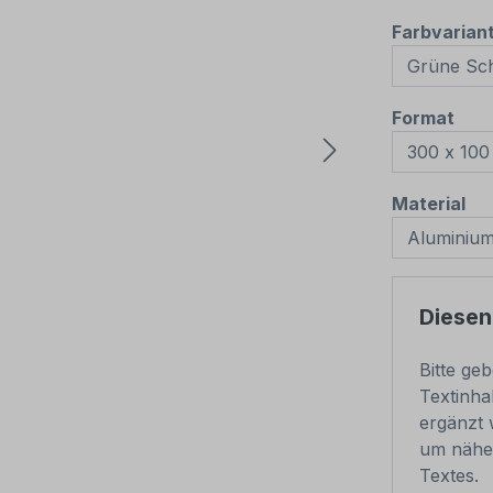
Farbvarian
aus
Format
au
Material
Diesen
Bitte ge
Textinha
ergänzt 
um nähe
Textes.