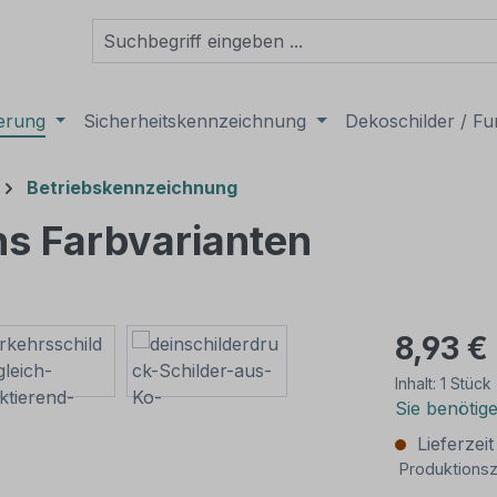
derung
Sicherheitskennzeichnung
Dekoschilder / Fu
Betriebskennzeichnung
hs Farbvarianten
8,93 €
Inhalt:
1 Stück
Sie benötig
Lieferzei
Produktionsz