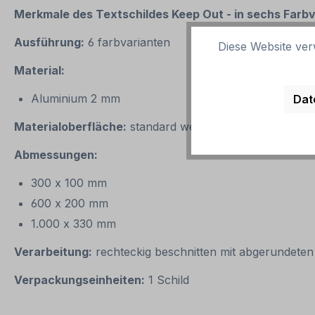
Merkmale des Textschildes Keep Out - in sechs Farb
Ausführung:
6 farbvarianten
Diese Website ver
Material:
Aluminium 2 mm
Dat
Materialoberfläche:
standard weiß oder reflektierend 
Abmessungen:
300 x 100 mm
600 x 200 mm
1.000 x 330 mm
Verarbeitung:
rechteckig beschnitten mit abgerundeten
Verpackungseinheiten:
1 Schild