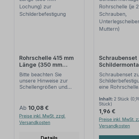
Rohrschelle 415 mm
Schraubenset 
Länge (350 mm
Schildermonta
Lochung) zur
1 Rohrschelle 
Bitte beachten Sie
Schraubenset z
Schilderbefestigung
6 Schrauben,
unsere Hinweise zur
Schilderbefestig
Unterlegschei
Schellengrößen und
eine Rohrschelle
Muttern)
sicheren
Merkmale dieses
Schilderbefestigung
Schraubensets z
Inhalt:
2 Stück
(0,9
Stück)
(weiter unten).
Schilderbefestig
Regulärer Preis:
Ab
10,08 €
Regulärer Preis:
1,96 €
Rohrschellen nach der
Ausführung: Stah
Preise inkl. MwSt. zzgl.
IVZ-Norm stellen die
feuerverzinkt
Preise inkl. MwSt. z
Versandkosten
Standardbefestigungen
Verpackungseinhe
Versandkosten
für Schilder und
Set: 2 Stück -
Verkehrszeichen dar. Sie
Kreuzschlitzsch
Details