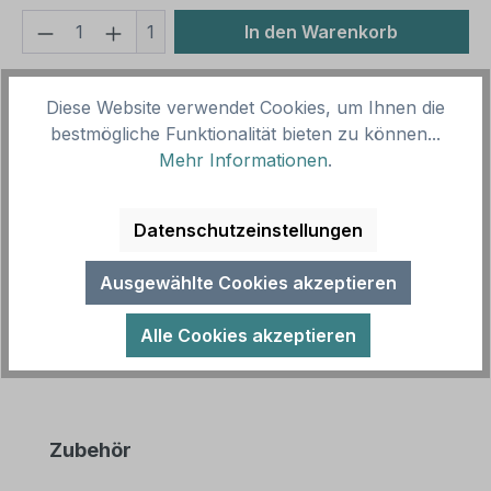
Produkt Anzahl: Gib den gewünschten We
1
In den Warenkorb
Produktnummer:
SH15999.2
Diese Website verwendet Cookies, um Ihnen die
Vorlagenummer:
HW-TS-50
bestmögliche Funktionalität bieten zu können...
Mehr Informationen
.
Beschreibung
Hinweis zum Flurdienst - mit Kehrblech und
Datenschutzeinstellungen
Handbesen. Unsere Hinweisschilder für Städte und
Kommunen sind in zahlreichen Grö…
Mehr
Ausgewählte Cookies akzeptieren
Alle Cookies akzeptieren
Produktgalerie überspringen
Zubehör