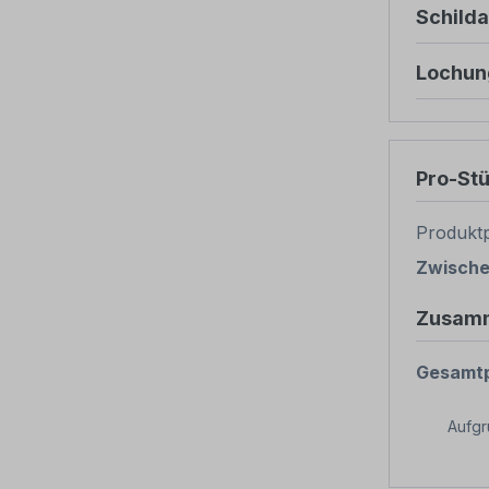
Schild
Lochun
Pro-St
Produktp
Zwisch
Zusam
Gesamtp
Aufg