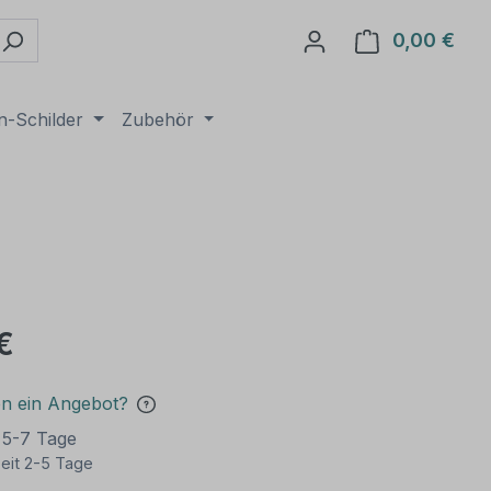
0,00 €
Ware
n-Schilder
Zubehör
€
en ein Angebot?
t 5-7 Tage
eit 2-5 Tage