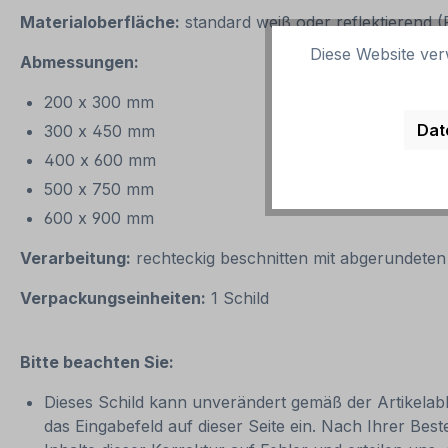
Materialoberfläche:
standard weiß oder reflektierend 
Diese Website ver
Abmessungen:
200 x 300 mm
Dat
300 x 450 mm
400 x 600 mm
500 x 750 mm
600 x 900 mm
Verarbeitung:
rechteckig beschnitten mit abgerundete
Verpackungseinheiten:
1 Schild
Bitte beachten Sie:
Dieses Schild kann unverändert gemäß der Artikelabbi
das Eingabefeld auf dieser Seite ein. Nach Ihrer Bes