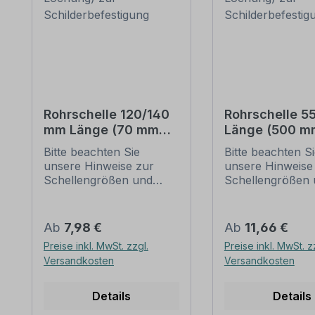
Rohrschelle 120/140
Rohrschelle 
mm Länge (70 mm
Länge (500 m
Lochung) zur
Lochung) zur
Bitte beachten Sie
Bitte beachten S
Schilderbefestigung
Schilderbefes
unsere Hinweise zur
unsere Hinweise
Schellengrößen und
Schellengrößen 
sicheren
sicheren
Schilderbefestigung
Schilderbefestig
(weiter unten).
(weiter unten).
Regulärer Preis:
Regulärer Preis:
Ab
7,98 €
Ab
11,66 €
Rohrschellen nach der
Rohrschellen na
Preise inkl. MwSt. zzgl.
Preise inkl. MwSt. z
IVZ-Norm stellen die
IVZ-Norm stellen
Versandkosten
Versandkosten
Standardbefestigungen
Standardbefesti
für Schilder und
für Schilder und
Verkehrszeichen dar. Sie
Verkehrszeichen 
Details
Details
sind in diversen Längen
sind in diversen