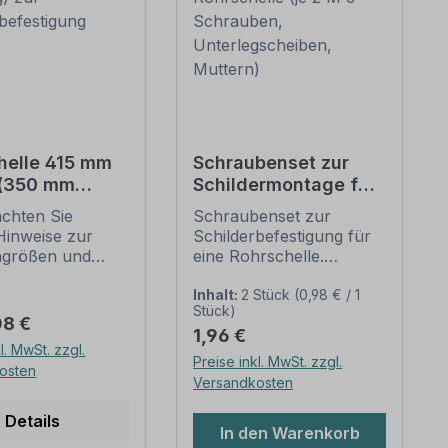
helle 415 mm
Schraubenset zur
 (350 mm
Schildermontage für
g) zur
1 Rohrschelle (je 2 M
achten Sie
Schraubenset zur
erbefestigung
6 Schrauben,
Hinweise zur
Schilderbefestigung für
Unterlegscheiben,
ngrößen und
eine Rohrschelle.
Muttern)
n
Merkmale dieses
befestigung
Schraubensets zur
Inhalt:
2 Stück
(0,98 € / 1
Stück)
unten).
Schilderbefestigung:
er Preis:
08 €
Regulärer Preis:
1,96 €
ellen nach der
Ausführung: Stahl,
l. MwSt. zzgl.
 stellen die
feuerverzinkt
Preise inkl. MwSt. zzgl.
osten
dbefestigungen
Verpackungseinheit -
Versandkosten
lder und
Set: 2 Stück -
zeichen dar. Sie
Kreuzschlitzschrauben
Details
In den Warenkorb
diversen Längen
M 6 x 16 2 Stück -