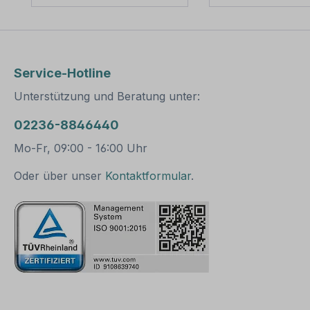
erhältlich,
erhältlich,
außerordentlich stabil
außerordentlich s
und somit für dauerhafte
und somit für da
Befestigungen von
Befestigungen v
Aluminiumschildern
Aluminiumschild
Service-Hotline
bestens geeignet. Für
bestens geeignet
eine sichere Befestigung
eine sichere Bef
Unterstützung und Beratung unter:
von Schildern mit einer
von Schildern mi
Höhe über 200
Höhe über 200
02236-8846440
mm werden zwei
mm werden zwei
Rohrschellen benötigt.
Rohrschellen ben
Mo-Fr, 09:00 - 16:00 Uhr
Merkmale dieser
Merkmale dieser
Rohrschelle zur
Rohrschelle zur
Oder über unser
Kontaktformular
.
Schilderbefestigung:
Schilderbefestig
Norm: nach IVZ
Norm: nach IVZ
Material: Stahl,
Material: Stahl,
feuerverzinkt
feuerverzinkt
Ausführung: zweiteilig
Ausführung: zwei
zum Verschrauben
zum Verschrau
Schellenlänge: ca. 120
Schellenlänge: c
mm für Pfosten / Ø 60
mm Lochung z
mm ca. 140 mm für
Schilderbefestig
Pfosten / Ø 76 mm
habstand 500 