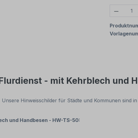
Produkt
Produktnu
Vorlagenu
Flurdienst - mit Kehrblech und
. Unsere Hinweisschilder für Städte und Kommunen sind i
blech und Handbesen - HW-TS-50: