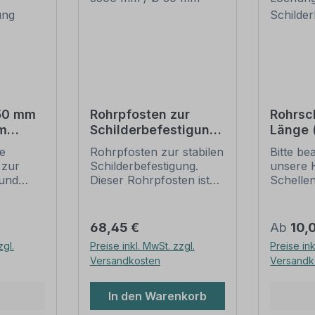
550 mm
Rohrpfosten zur
Rohrsc
m
Schilderbefestigung
Länge
– 3500 mm / Ø 60
Lochun
ie
Rohrpfosten zur stabilen
Bitte be
tigung
mm
Schild
 zur
Schilderbefestigung.
unsere 
und
Dieser Rohrpfosten ist
Schelle
für alle Rohrschellen mit
sichere
ung
einem Durchmesser von
Schilder
60 mm geeignet.
(weiter 
Regulärer Preis:
Regulär
68,45 €
Ab
10,
ch der
Merkmale dieses
Rohrsch
zgl.
Preise inkl. MwSt. zzgl.
Preise ink
 die
Rohrpfostens:
IVZ-Norm
Versandkosten
Versandk
gungen
Ausführung: Stahl,
Standar
feuerverzinkt, schwere
für Schi
dar. Sie
Ausführung -
Verkehrs
In den Warenkorb
 Längen
Wandstärke 2,0 mm
sind in 