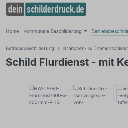
springen
Zur Hauptnavigation springen
Home
Kommunale Beschilderung
Betriebsbeschil
Betriebsbeschilderung
Branchen- u. Themenschilde
Schild Flurdienst - mit
Bildergalerie überspringen