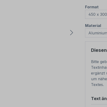
aus
Format
au
Material
Diesen
Bitte ge
Textinha
ergänzt 
um nähe
Textes.
Text ä