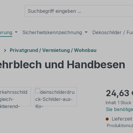
derung
Sicherheitskennzeichnung
Dekoschilder / Fu
r
Privatgrund / Vermietung / Wohnbau
 Kehrblech und Handbesen
24,63 
Inhalt:
1 Stück
Sie benötig
Lieferzei
Produktionsz