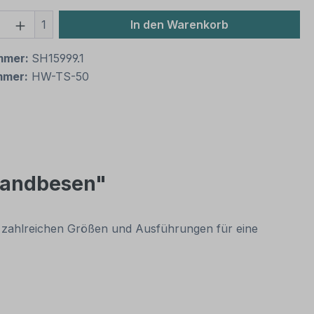
 Anzahl: Gib den gewünschten Wert ein 
1
In den Warenkorb
mmer:
SH15999.1
mmer:
HW-TS-50
 Handbesen"
n zahlreichen Größen und Ausführungen für eine