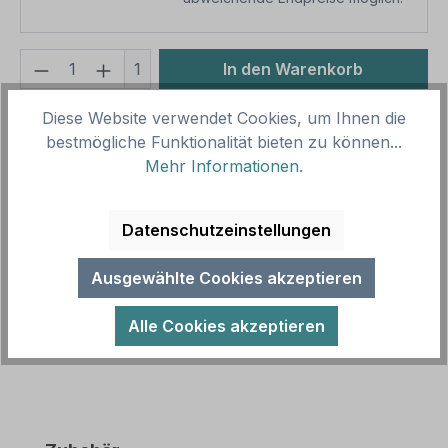
Produkt Anzahl: Gib den gewünschten We
1
In den Warenkorb
Produktnummer:
SH15907.2
Diese Website verwendet Cookies, um Ihnen die
bestmögliche Funktionalität bieten zu können...
Vorlagenummer:
HW-TS-47
Mehr Informationen
.
Beschreibung
Datenschutzeinstellungen
Abfallschild Benutze mich - Schmeiß es nicht auf
den Boden - mit Mülleimer. Für Städte und
Ausgewählte Cookies akzeptieren
Grünflächen. Unsere Hinweisschild…
Mehr
Alle Cookies akzeptieren