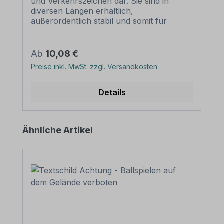
und Verkehrszeichen dar. Sie sind in
diversen Längen erhältlich,
außerordentlich stabil und somit für
dauerhafte Befestigungen von
Aluminiumschildern bestens geeignet. Für
eine sichere Befestigung von Schildern mit
Regulärer Preis:
Ab
10,08 €
einer Höhe über 200 mm werden zwei
Preise inkl. MwSt. zzgl. Versandkosten
Rohrschellen benötigt. Merkmale dieser
Rohrschelle zur Schilderbefestigung:
Norm: nach IVZ Material: Stahl,
Details
feuerverzinkt Ausführung: zweiteilig zum
Verschrauben Schellenlänge: ca. 415
mm Lochung zur
Produktgalerie überspringen
Ähnliche Artikel
Schilderbefestigung: Lochabstand 350
mm Verpackungseinheiten: 1
Rohrschelle, 2 Schrauben und 2 Muttern
zur Befestigung am Pfosten Bitte
beachten Sie: Für eine sichere Befestigung
von Schildern mit einer Höhe über 200
mm werden zwei Rohrschellen benötigt.
Bei der Wahl der Befestigung mittels
Rohrschellen an einem Rohrpfosten sollte
die Gesamtlänge der Rohrschellen stets