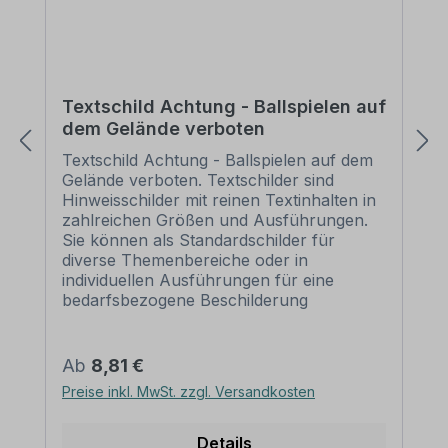
kleiner sein, als die horizontale
Schilderbreite, damit die Rohrschellen
nicht als unschöner/unnötiger Überstand
links und rechts des Schildes
herausragen. Bitte ermitteln Sie vor dem
Textschild Achtung - Ballspielen auf
Erwerb von Befestigungsschellen erst den
dem Gelände verboten
Durchmesser des Pfostens, an dem die
Schelle angebracht werden soll. Der
Textschild Achtung - Ballspielen auf dem
Durchmesser der benötigten Schellen
Gelände verboten. Textschilder sind
sollte mit dem Durchmesser des Pfostens
Hinweisschilder mit reinen Textinhalten in
übereinstimmen. Schrauben und Muttern
zahlreichen Größen und Ausführungen.
zur Schilderbefestigung liegen den
Sie können als Standardschilder für
Schellen nicht bei – diese sind Zubehör
diverse Themenbereiche oder in
und müssen separat erworben werden –
individuellen Ausführungen für eine
siehe Zubehör. Diese Rohrschelle ist
bedarfsbezogene Beschilderung
nicht zur Befestigung von Schildern aus
erworben werden. Merkmale des
PVC-Hartschaum oder ähnlichen
Textschildes / Hinweisschildes Ballspielen
Materialien geeignet. Diese Materialien sind
auf dem Gelände verboten - TX-A-01
Regulärer Preis:
Ab
8,81 €
zu weich und könnten beim Anziehen der
Ausführung: - Material: Selbstklebende
Preise inkl. MwSt. zzgl. Versandkosten
Schrauben/Muttern beschädigt werden
Folie PVC - Hartschaum 3 mm
bzw. brechen. Nutzen Sie daher diese
Aluminium 2 mm
Rohrschellen nur in Verbindung mit 2 mm
Materialoberfläche: standard weiß oder
Details