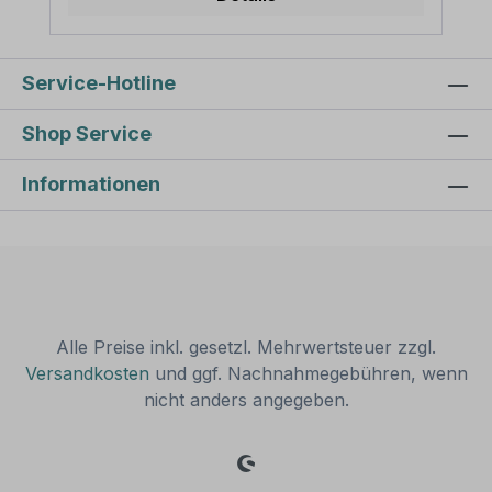
Aluminiumschildern oder ähnlich harten
reflektierend (Ra 1) Abmessungen: (nicht
Schildermaterialien.
in allen Materialien verfügbar) 200 x 300
mm 300 x 450 mm 400 x 600 mm 500
x 750 mm 600 x 900 mm
Service-Hotline
Verarbeitung: rechteckig beschnitten mit
abgerundeten oder spitzen Ecken je nach
Shop Service
Druckmaterial. Verpackungseinheiten: 1
Textschild Bitte beachten Sie: Dieses
Informationen
Textschild kann unverändert gemäß der
Artikelabbildung oder mit individuellen
Attributen bestellt werden. Wünschen Sie
einen individuellen Text, geben Sie diesen
in das Eingabefeld auf dieser Seite ein.
Nach Ihrer Bestellung setzen wir Ihre
Wünsche um und übermittelt Ihnen eine
Korrekturdatei zur Ansicht. Bitte prüfen
Alle Preise inkl. gesetzl. Mehrwertsteuer zzgl.
Sie die Inhalte dieser Korrektur auf Fehler
Versandkosten
und ggf. Nachnahmegebühren, wenn
und erteilen uns, sofern alles in Ordnung
nicht anders angegeben.
ist, unbedingt die Druckfreigabe. Ihr Schild
oder Aufkleber kann erst dann produziert
werden, wenn uns Ihre Druckfreigabe
vorliegt. Bitte beachten Sie, dass bei