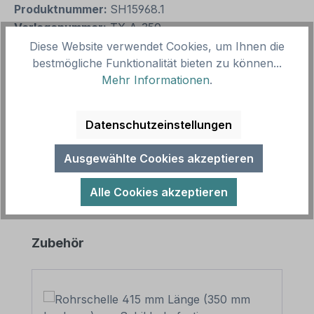
Produktnummer:
SH15968.1
Vorlagenummer:
TX-A-350
Diese Website verwendet Cookies, um Ihnen die
bestmögliche Funktionalität bieten zu können...
Beschreibung
Mehr Informationen
.
Schild Base Camp für Ihr Basislager – vielseitig
verwendbar und in zahlreichen Größen erhältlich.
Datenschutzeinstellungen
Dieses Schild kann auch in…
Mehr
Ausgewählte Cookies akzeptieren
Alle Cookies akzeptieren
Produktgalerie überspringen
Zubehör