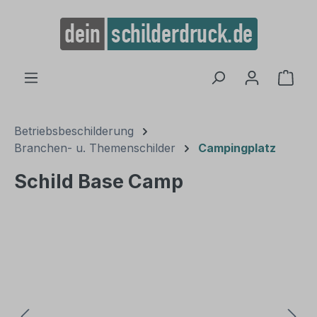
alt springen
Ware
Betriebsbeschilderung
Branchen- u. Themenschilder
Campingplatz
Schild Base Camp
Bildergalerie überspringen