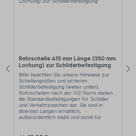
Rohrschelle 415 mm Länge (350 mm
Lochung) zur Schilderbefestigung
Bitte beachten Sie unsere Hinweise zur
Schellengrößen und sicheren
Schilderbefestigung (weiter unten).
Rohrschellen nach der IVZ-Norm stellen
die Standardbefestigungen für Schilder
und Verkehrszeichen dar. Sie sind in
diversen Längen erhältlich,
außerordentlich stabil und somit für
dauerhafte Befestigungen von
Aluminiumschildern bestens geeignet. Für
eine sichere Befestigung von Schildern mit