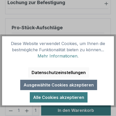
Lochung zur Befestigung
Pro-Stück-Aufschläge
Produktpreis
12,50 €
Diese Website verwendet Cookies, um Ihnen die
Zwischensumme
12,50 €
bestmögliche Funktionalität bieten zu können...
Mehr Informationen
.
Zusammenfassung
Datenschutzeinstellungen
Gesamtpreis
12,50 €
Preise inkl. MwSt. zzgl. Versandkosten
Ausgewählte Cookies akzeptieren
Aufgrund von Neuberechnungen im Warenkorb sind
abweichende Endpreise möglich.
Alle Cookies akzeptieren
Produkt Anzahl: Gib den gewünschten We
1
In den Warenkorb