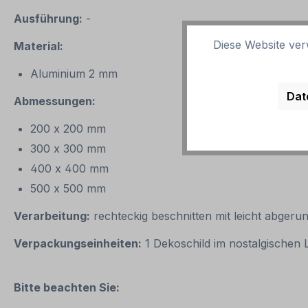
Ausführung:
-
Diese Website ver
Material:
Aluminium 2 mm
Dat
Abmessungen:
200 x 200 mm
300 x 300 mm
400 x 400 mm
500 x 500 mm
Verarbeitung:
rechteckig beschnitten mit leicht abgeru
Verpackungseinheiten:
1 Dekoschild im nostalgischen
Bitte beachten Sie: