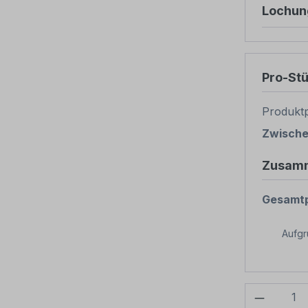
Lochun
Pro-St
Produktp
Zwisch
Zusam
Gesamtp
Aufg
Produkt