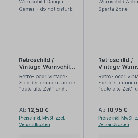
Retroschild /
Retroschild /
Vintage-Warnschild
Vintage-Warns
Danger Gamer - do
Achtung - Spa
Retro- oder Vintage-
Retro- oder Vint
not disturb
Zone
Schilder erinnern an die
Schilder erinnern
"gute alte Zeit" und
"gute alte Zeit" 
erfreuen sich mit ihrem
erfreuen sich mi
nostalgischen Aussehen
nostalgischen A
großer Beliebheit. Sind
großer Beliebheit
Regulärer Preis:
Regulärer Preis:
Ab
12,50 €
Ab
10,95 €
diese Schilder im Original
diese Schilder im
Preise inkl. MwSt. zzgl.
Preise inkl. MwSt. z
nur schwer und häufig
nur schwer und 
Versandkosten
Versandkosten
nur zu horrenden Preise
nur zu horrende
zu bekommen, bieten
zu bekommen, b