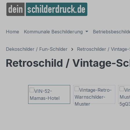
springen
Zur Hauptnavigation springen
Home
Kommunale Beschilderung
Betriebsbeschil
Dekoschilder / Fun-Schilder
Retroschilder / Vintage-
Retroschild / Vintage-S
Bildergalerie überspringen