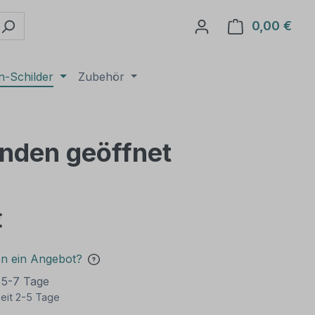
0,00 €
Ware
n-Schilder
Zubehör
unden geöffnet
€
en ein Angebot?
t 5-7 Tage
eit 2-5 Tage