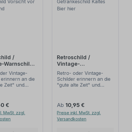
hild /
Retroschild /
e-Warnschild
Vintage-
ht vor dem
Getränkeschild
der Vintage-
Retro- oder Vintage-
Kaltes Bier hier
 erinnern an die
Schilder erinnern an die
te Zeit" und
"gute alte Zeit" und
 sich mit ihrem
erfreuen sich mit ihrem
ischen Aussehen
nostalgischen Aussehen
eliebheit. Sind
großer Beliebheit. Sind
er Preis:
Regulärer Preis:
50 €
Ab
10,95 €
hilder im Original
diese Schilder im Original
l. MwSt. zzgl.
Preise inkl. MwSt. zzgl.
wer und häufig
nur schwer und häufig
osten
Versandkosten
horrenden Preise
nur zu horrenden Preise
mmen, bieten
zu bekommen, bieten