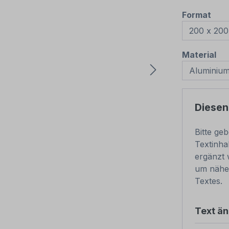
aus
Format
au
Material
Diesen
Bitte ge
Textinha
ergänzt 
um nähe
Textes.
Text ä