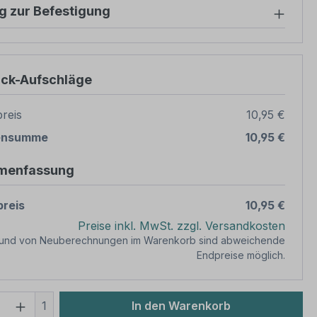
g zur Befestigung
ück-Aufschläge
reis
10,95 €
ensumme
10,95 €
menfassung
reis
10,95 €
Preise inkl. MwSt. zzgl. Versandkosten
rund von Neuberechnungen im Warenkorb sind abweichende
Endpreise möglich.
 Anzahl: Gib den gewünschten Wert ein 
1
In den Warenkorb