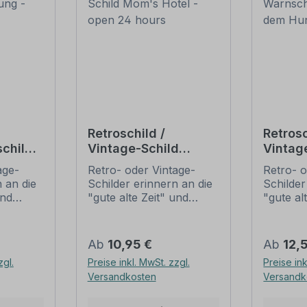
Retroschild /
Retrosc
child
Vintage-Schild
Vintag
rta
Mom's Hotel - open
Vorsic
age-
Retro- oder Vintage-
Retro- o
24 hours
Hund
 an die
Schilder erinnern an die
Schilder
und
"gute alte Zeit" und
"gute al
t ihrem
erfreuen sich mit ihrem
erfreuen
ussehen
nostalgischen Aussehen
nostalg
. Sind
großer Beliebheit. Sind
großer B
Regulärer Preis:
Regulär
Ab
10,95 €
Ab
12,
 Original
diese Schilder im Original
diese Sc
zgl.
Preise inkl. MwSt. zzgl.
Preise ink
häufig
nur schwer und häufig
nur sch
Versandkosten
Versandk
n Preise
nur zu horrenden Preise
nur zu 
ieten
zu bekommen, bieten
zu beko