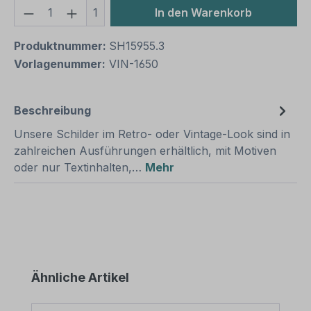
Produkt Anzahl: Gib den gewünschten We
1
In den Warenkorb
Produktnummer:
SH15955.3
Vorlagenummer:
VIN-1650
Beschreibung
Unsere Schilder im Retro- oder Vintage-Look sind in
zahlreichen Ausführungen erhältlich, mit Motiven
oder nur Textinhalten,…
Mehr
Produktgalerie überspringen
Ähnliche Artikel