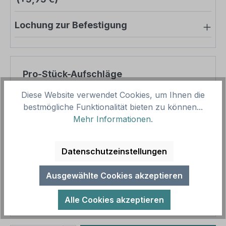
Lochung zur Befestigung
Pro-Stück-Aufschläge
Diese Website verwendet Cookies, um Ihnen die
Produktpreis
71,28 €
bestmögliche Funktionalität bieten zu können...
Zwischensumme
71,28 €
Mehr Informationen
.
Zusammenfassung
Datenschutzeinstellungen
Gesamtpreis
71,28 €
Ausgewählte Cookies akzeptieren
Preise inkl. MwSt. zzgl. Versandkosten
Aufgrund von Neuberechnungen im Warenkorb sind
Alle Cookies akzeptieren
abweichende Endpreise möglich.