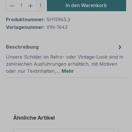
Produkt Anzahl: Gib den gewünschten We
1
In den Warenkorb
Produktnummer:
SH15945.3
Vorlagenummer:
VIN-1643
Beschreibung
Unsere Schilder im Retro- oder Vintage-Look sind in
zahlreichen Ausführungen erhältlich, mit Motiven
oder nur Textinhalten,…
Mehr
Produktgalerie überspringen
Ähnliche Artikel