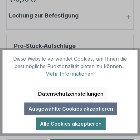
Lochung zur Befestigung
Pro-Stück-Aufschläge
Diese Website verwendet Cookies, um Ihnen die
Produktpreis
71,28 €
bestmögliche Funktionalität bieten zu können...
Zwischensumme
71,28 €
Mehr Informationen
.
Zusammenfassung
Datenschutzeinstellungen
Gesamtpreis
71,28 €
Ausgewählte Cookies akzeptieren
Preise inkl. MwSt. zzgl. Versandkosten
Aufgrund von Neuberechnungen im Warenkorb sind
Alle Cookies akzeptieren
abweichende Endpreise möglich.