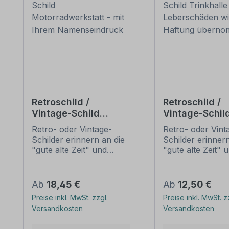
Retroschild /
Retroschild /
Vintage-Schild
Vintage-Schil
Motorradwerkstatt -
Trinkhalle - Fü
Retro- oder Vintage-
Retro- oder Vint
mit Ihrem
Leberschäden
Schilder erinnern an die
Schilder erinnern
Namenseindruck
keine Haftung
"gute alte Zeit" und
"gute alte Zeit" 
übernommen
erfreuen sich mit ihrem
erfreuen sich mi
nostalgischen Aussehen
nostalgischen A
großer Beliebheit. Sind
großer Beliebheit
Regulärer Preis:
Regulärer Preis:
Ab
18,45 €
Ab
12,50 €
diese Schilder im Original
diese Schilder im
Preise inkl. MwSt. zzgl.
Preise inkl. MwSt. z
nur schwer und häufig
nur schwer und 
Versandkosten
Versandkosten
nur zu horrenden Preise
nur zu horrende
zu bekommen, bieten
zu bekommen, b