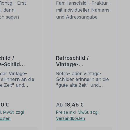
hild /
Retroschild /
e-Schild
Vintage-
 - Erst
Familienschild -
der Vintage-
Retro- oder Vintage-
en, dann
Fraktur - mit
 erinnern an die
Schilder erinnern an die
och sagen
individueller
te Zeit" und
"gute alte Zeit" und
Namens- und
 sich mit ihrem
erfreuen sich mit ihrem
Adressangabe
ischen Aussehen
nostalgischen Aussehen
eliebheit. Sind
großer Beliebheit. Sind
er Preis:
Regulärer Preis:
50 €
Ab
18,45 €
hilder im Original
diese Schilder im Original
l. MwSt. zzgl.
Preise inkl. MwSt. zzgl.
wer und häufig
nur schwer und häufig
osten
Versandkosten
horrenden Preise
nur zu horrenden Preise
mmen, bieten
zu bekommen, bieten