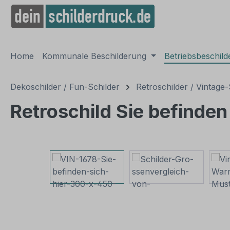
springen
Zur Hauptnavigation springen
Home
Kommunale Beschilderung
Betriebsbeschil
Dekoschilder / Fun-Schilder
Retroschilder / Vintage-
Retroschild Sie befinden 
Bildergalerie überspringen