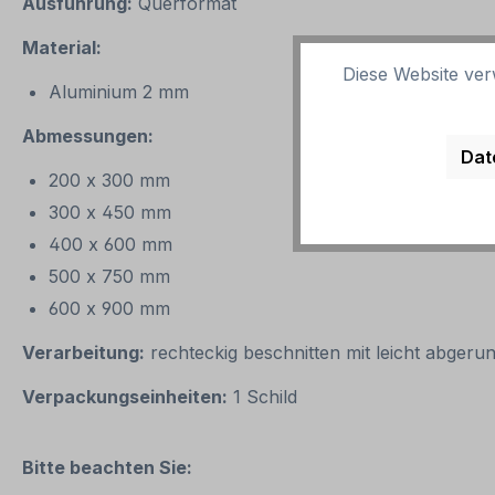
Ausführung:
Querformat
Material:
Diese Website ver
Aluminium 2 mm
Abmessungen:
Dat
200 x 300 mm
300 x 450 mm
400 x 600 mm
500 x 750 mm
600 x 900 mm
Verarbeitung:
rechteckig beschnitten mit leicht abgeru
Verpackungseinheiten:
1 Schild
Bitte beachten Sie: