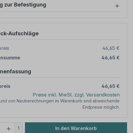
g zur Befestigung
ück-Aufschläge
reis
46,65 €
ensumme
46,65 €
menfassung
reis
46,65 €
Preise inkl. MwSt. zzgl. Versandkosten
rund von Neuberechnungen im Warenkorb sind abweichende
Endpreise möglich.
 Anzahl: Gib den gewünschten Wert ein 
1
In den Warenkorb