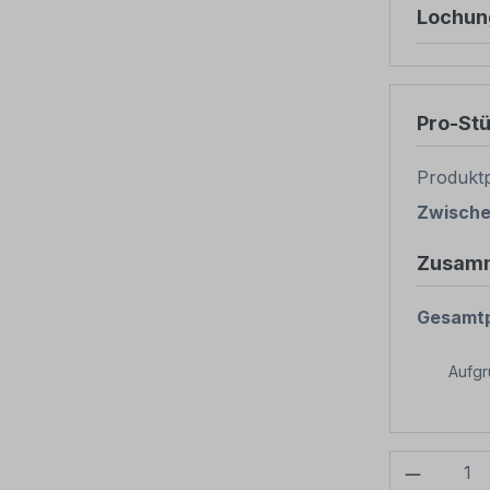
Lochun
Pro-St
Produktp
Zwisch
Zusam
Gesamtp
Aufg
Produkt