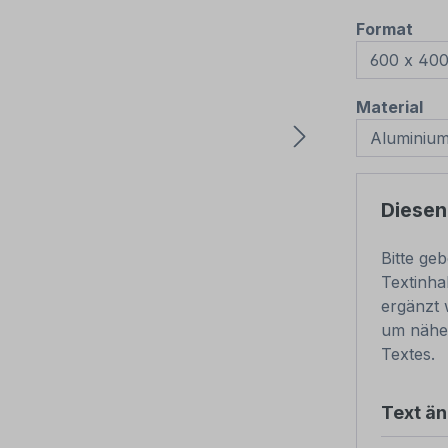
aus
Format
au
Material
Diesen
Bitte ge
Textinha
ergänzt 
um nähe
Textes.
Text ä