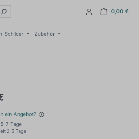
0,00 €
Ware
n-Schilder
Zubehör
€
en ein Angebot?
t 5-7 Tage
eit 2-5 Tage