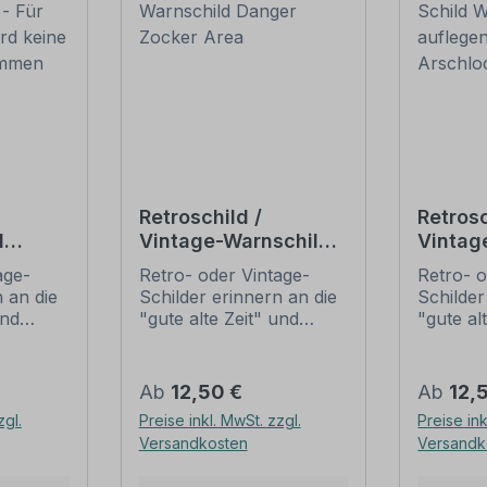
Retroschild /
Retrosc
d
Vintage-Warnschild
Vintag
r
Danger Zocker Area
Wichtig
age-
Retro- oder Vintage-
Retro- o
 wird
aufleg
 an die
Schilder erinnern an die
Schilder
Arschl
und
"gute alte Zeit" und
"gute al
t ihrem
erfreuen sich mit ihrem
erfreuen
ussehen
nostalgischen Aussehen
nostalg
. Sind
großer Beliebheit. Sind
großer B
Regulärer Preis:
Regulär
Ab
12,50 €
Ab
12,
 Original
diese Schilder im Original
diese Sc
zgl.
Preise inkl. MwSt. zzgl.
Preise ink
häufig
nur schwer und häufig
nur sch
Versandkosten
Versandk
n Preise
nur zu horrenden Preise
nur zu 
ieten
zu bekommen, bieten
zu beko