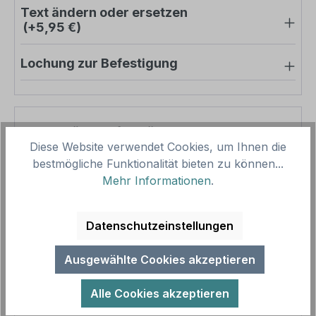
Text ändern oder ersetzen
(+5,95 €)
Lochung zur Befestigung
Pro-Stück-Aufschläge
Diese Website verwendet Cookies, um Ihnen die
bestmögliche Funktionalität bieten zu können...
Produktpreis
46,65 €
Mehr Informationen
.
Zwischensumme
46,65 €
Zusammenfassung
Datenschutzeinstellungen
Gesamtpreis
46,65 €
Ausgewählte Cookies akzeptieren
Preise inkl. MwSt. zzgl. Versandkosten
Aufgrund von Neuberechnungen im Warenkorb sind
Alle Cookies akzeptieren
abweichende Endpreise möglich.