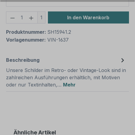
Produkt Anzahl: Gib den gewünschten We
1
In den Warenkorb
Produktnummer:
SH15941.2
Vorlagenummer:
VIN-1637
Beschreibung
Unsere Schilder im Retro- oder Vintage-Look sind in
zahlreichen Ausführungen erhältlich, mit Motiven
oder nur Textinhalten,…
Mehr
Produktgalerie überspringen
Ähnliche Artikel