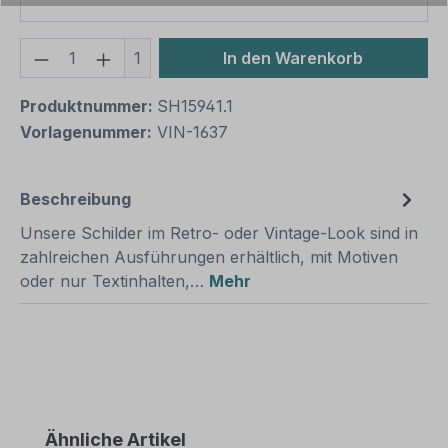
Produkt Anzahl: Gib den gewünschten We
1
In den Warenkorb
Produktnummer:
SH15941.1
Vorlagenummer:
VIN-1637
Beschreibung
Unsere Schilder im Retro- oder Vintage-Look sind in
zahlreichen Ausführungen erhältlich, mit Motiven
oder nur Textinhalten,…
Mehr
Produktgalerie überspringen
Ähnliche Artikel