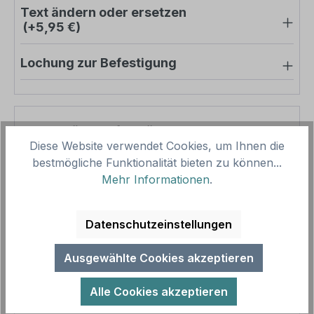
Text ändern oder ersetzen
(+5,95 €)
Lochung zur Befestigung
Pro-Stück-Aufschläge
Diese Website verwendet Cookies, um Ihnen die
bestmögliche Funktionalität bieten zu können...
Produktpreis
24,63 €
Mehr Informationen
.
Zwischensumme
24,63 €
Zusammenfassung
Datenschutzeinstellungen
Gesamtpreis
24,63 €
Ausgewählte Cookies akzeptieren
Preise inkl. MwSt. zzgl. Versandkosten
Aufgrund von Neuberechnungen im Warenkorb sind
Alle Cookies akzeptieren
abweichende Endpreise möglich.