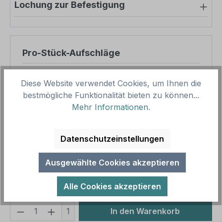
Lochung zur Befestigung
Pro-Stück-Aufschläge
Produktpreis
24,63 €
Diese Website verwendet Cookies, um Ihnen die
Zwischensumme
24,63 €
bestmögliche Funktionalität bieten zu können...
Mehr Informationen
.
Zusammenfassung
Datenschutzeinstellungen
Gesamtpreis
24,63 €
Preise inkl. MwSt. zzgl. Versandkosten
Ausgewählte Cookies akzeptieren
Aufgrund von Neuberechnungen im Warenkorb sind
abweichende Endpreise möglich.
Alle Cookies akzeptieren
Produkt Anzahl: Gib den gewünschten We
1
In den Warenkorb