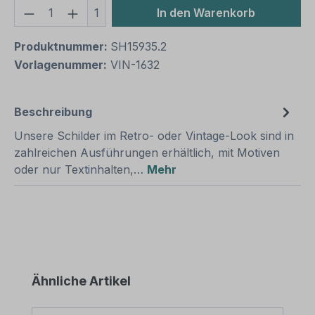
Produkt Anzahl: Gib den gewünschten We
1
In den Warenkorb
Produktnummer:
SH15935.2
Vorlagenummer:
VIN-1632
Beschreibung
Unsere Schilder im Retro- oder Vintage-Look sind in
zahlreichen Ausführungen erhältlich, mit Motiven
oder nur Textinhalten,…
Mehr
Produktgalerie überspringen
Ähnliche Artikel