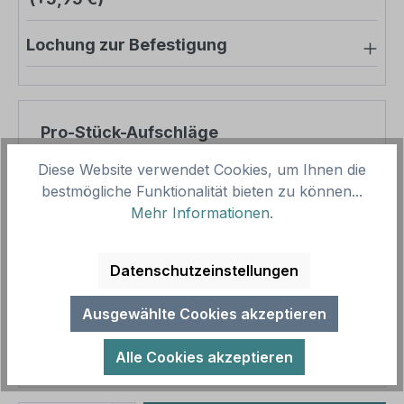
Lochung zur Befestigung
Pro-Stück-Aufschläge
Diese Website verwendet Cookies, um Ihnen die
Produktpreis
46,65 €
bestmögliche Funktionalität bieten zu können...
Zwischensumme
46,65 €
Mehr Informationen
.
Zusammenfassung
Datenschutzeinstellungen
Gesamtpreis
46,65 €
Ausgewählte Cookies akzeptieren
Preise inkl. MwSt. zzgl. Versandkosten
Aufgrund von Neuberechnungen im Warenkorb sind
Alle Cookies akzeptieren
abweichende Endpreise möglich.