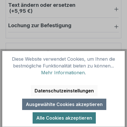
Text ändern oder ersetzen
(+5,95 €)
Lochung zur Befestigung
Pro-Stück-Aufschläge
Diese Website verwendet Cookies, um Ihnen die
bestmögliche Funktionalität bieten zu können...
Produktpreis
46,65 €
Mehr Informationen
.
Zwischensumme
46,65 €
Zusammenfassung
Datenschutzeinstellungen
Gesamtpreis
46,65 €
Ausgewählte Cookies akzeptieren
Preise inkl. MwSt. zzgl. Versandkosten
Aufgrund von Neuberechnungen im Warenkorb sind
Alle Cookies akzeptieren
abweichende Endpreise möglich.