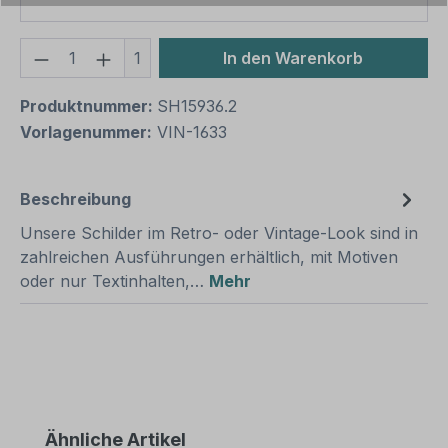
Produkt Anzahl: Gib den gewünschten We
1
In den Warenkorb
Produktnummer:
SH15936.2
Vorlagenummer:
VIN-1633
Beschreibung
Unsere Schilder im Retro- oder Vintage-Look sind in
zahlreichen Ausführungen erhältlich, mit Motiven
oder nur Textinhalten,…
Mehr
Produktgalerie überspringen
Ähnliche Artikel