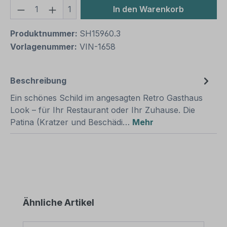
Produkt Anzahl: Gib den gewünschten We
1
In den Warenkorb
Produktnummer:
SH15960.3
Vorlagenummer:
VIN-1658
Beschreibung
Ein schönes Schild im angesagten Retro Gasthaus
Look – für Ihr Restaurant oder Ihr Zuhause. Die
Patina (Kratzer und Beschädi…
Mehr
Produktgalerie überspringen
Ähnliche Artikel