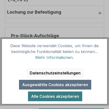
Lochung zur Befestigung
Pro-Stück-Aufschläge
Diese Website verwendet Cookies, um Ihnen die
Produktpreis
71,28 €
bestmögliche Funktionalität bieten zu können...
Zwischensumme
71,28 €
Mehr Informationen
.
Zusammenfassung
Datenschutzeinstellungen
Gesamtpreis
71,28 €
Ausgewählte Cookies akzeptieren
Preise inkl. MwSt. zzgl. Versandkosten
Aufgrund von Neuberechnungen im Warenkorb sind
Alle Cookies akzeptieren
abweichende Endpreise möglich.