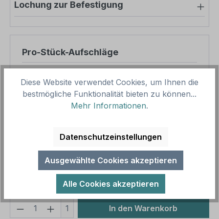
Lochung zur Befestigung
Pro-Stück-Aufschläge
Produktpreis
46,65 €
Diese Website verwendet Cookies, um Ihnen die
Zwischensumme
46,65 €
bestmögliche Funktionalität bieten zu können...
Mehr Informationen
.
Zusammenfassung
Datenschutzeinstellungen
Gesamtpreis
46,65 €
Preise inkl. MwSt. zzgl. Versandkosten
Ausgewählte Cookies akzeptieren
Aufgrund von Neuberechnungen im Warenkorb sind
abweichende Endpreise möglich.
Alle Cookies akzeptieren
Produkt Anzahl: Gib den gewünschten We
1
In den Warenkorb