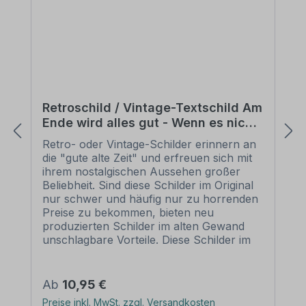
Retroschild / Vintage-Textschild Am
Ende wird alles gut - Wenn es nicht
gut ist, dann ist es auch nicht das
Retro- oder Vintage-Schilder erinnern an
Ende
die "gute alte Zeit" und erfreuen sich mit
ihrem nostalgischen Aussehen großer
Beliebheit. Sind diese Schilder im Original
nur schwer und häufig nur zu horrenden
Preise zu bekommen, bieten neu
produzierten Schilder im alten Gewand
unschlagbare Vorteile. Diese Schilder im
Retro- oder Vintage-Look sind in
zahlreichen Ausführungen erhältlich, mit
Motiven oder nur Textinhalten, die je nach
Regulärer Preis:
Ab
10,95 €
Artikel individuallisiert werden können. Die
Preise inkl. MwSt. zzgl. Versandkosten