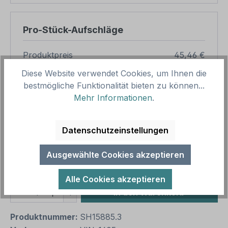
Pro-Stück-Aufschläge
Produktpreis
45,46 €
Zwischensumme
45,46 €
Diese Website verwendet Cookies, um Ihnen die
bestmögliche Funktionalität bieten zu können...
Zusammenfassung
Mehr Informationen
.
Gesamtpreis
45,46 €
Datenschutzeinstellungen
Preise inkl. MwSt. zzgl. Versandkosten
Aufgrund von Neuberechnungen im Warenkorb sind
Ausgewählte Cookies akzeptieren
abweichende Endpreise möglich.
Alle Cookies akzeptieren
Produkt Anzahl: Gib den gewünschten We
1
In den Warenkorb
Produktnummer:
SH15885.3