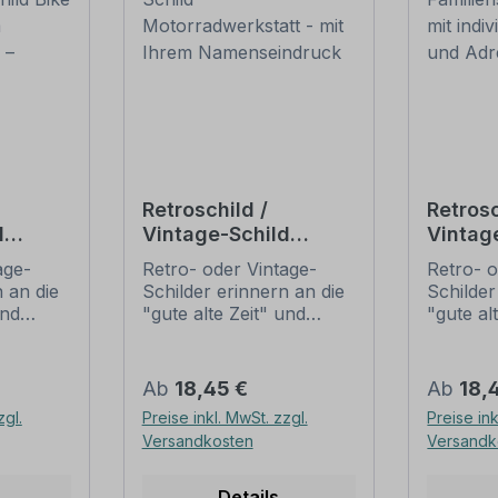
Retroschild /
Retrosc
d
Vintage-Schild
Vintag
Bike
Motorradwerkstatt -
Familie
age-
Retro- oder Vintage-
Retro- o
em
mit Ihrem
Fraktur
 an die
Schilder erinnern an die
Schilder
ck –
Namenseindruck
individ
und
"gute alte Zeit" und
"gute al
ld
Namen
t ihrem
erfreuen sich mit ihrem
erfreuen
Adres
ussehen
nostalgischen Aussehen
nostalg
. Sind
großer Beliebheit. Sind
großer B
Regulärer Preis:
Regulär
Ab
18,45 €
Ab
18,
 Original
diese Schilder im Original
diese Sc
zgl.
Preise inkl. MwSt. zzgl.
Preise ink
häufig
nur schwer und häufig
nur sch
Versandkosten
Versandk
n Preise
nur zu horrenden Preise
nur zu 
ieten
zu bekommen, bieten
zu beko
n
neu produzierten
neu pro
Details