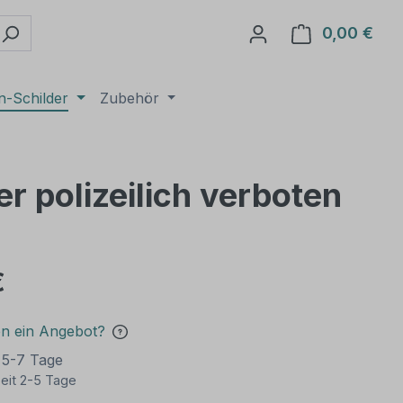
0,00 €
Ware
n-Schilder
Zubehör
r polizeilich verboten
€
en ein Angebot?
t 5-7 Tage
eit 2-5 Tage