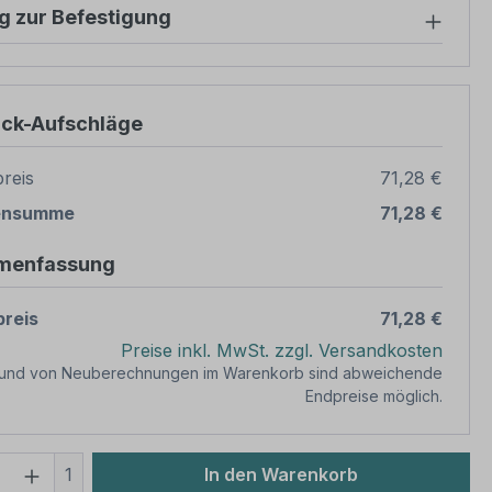
g zur Befestigung
ück-Aufschläge
reis
71,28 €
ensumme
71,28 €
menfassung
reis
71,28 €
Preise inkl. MwSt. zzgl. Versandkosten
rund von Neuberechnungen im Warenkorb sind abweichende
Endpreise möglich.
 Anzahl: Gib den gewünschten Wert ein 
1
In den Warenkorb