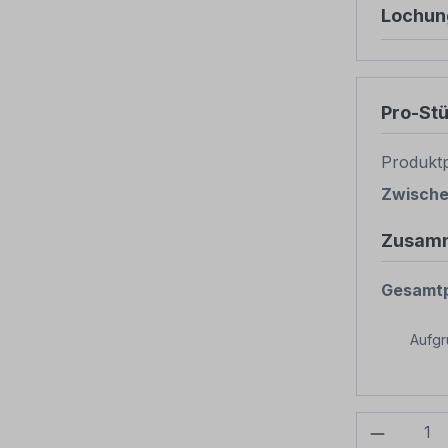
Lochun
Pro-St
Produktp
Zwisch
Zusam
Gesamtp
Aufg
Produkt