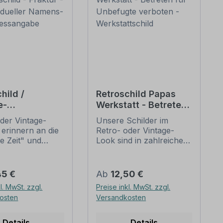
hild /
Retroschild Papas
e-
Werkstatt - Betreten
nschild -
für Unbefugte
der Vintage-
Unsere Schilder im
 - mit
verboten -
 erinnern an die
Retro- oder Vintage-
ueller
Werkstattschild
te Zeit" und
Look sind in zahlreichen
s- und
 sich mit ihrem
Ausführungen erhältlich,
sangabe
ischen Aussehen
mit Motiven oder nur
eliebheit. Sind
Textinhalten, die je nach
er Preis:
Regulärer Preis:
45 €
Ab
12,50 €
hilder im Original
Artikel individuallisiert
l. MwSt. zzgl.
Preise inkl. MwSt. zzgl.
wer und häufig
werden können. Die
osten
Versandkosten
horrenden Preise
Patina (Kratzer und
mmen, bieten
Beschädigungen) ist
duzierten
nicht echt, sondern nur
Details
Details