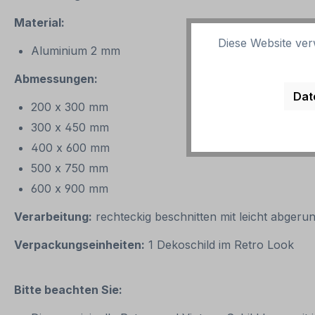
Material:
Diese Website ver
Aluminium 2 mm
Abmessungen:
Dat
200 x 300 mm
300 x 450 mm
400 x 600 mm
500 x 750 mm
600 x 900 mm
Verarbeitung:
rechteckig beschnitten mit leicht abgeru
Verpackungseinheiten:
1 Dekoschild im Retro Look
Bitte beachten Sie: