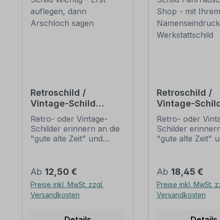
Retroschild /
Retroschild /
Vintage-Schild
Vintage-Schil
Wichtig - Erst
Fahrradschild 
Retro- oder Vintage-
Retro- oder Vint
auflegen, dann
Shop - mit Ihr
Schilder erinnern an die
Schilder erinnern
Arschloch sagen
Namenseindru
"gute alte Zeit" und
"gute alte Zeit" 
Werkstattschi
erfreuen sich mit ihrem
erfreuen sich mi
nostalgischen Aussehen
nostalgischen A
großer Beliebheit. Sind
großer Beliebheit
Regulärer Preis:
Regulärer Preis:
Ab
12,50 €
Ab
18,45 €
diese Schilder im Original
diese Schilder im
Preise inkl. MwSt. zzgl.
Preise inkl. MwSt. z
nur schwer und häufig
nur schwer und 
Versandkosten
Versandkosten
nur zu horrenden Preise
nur zu horrende
zu bekommen, bieten
zu bekommen, b
neu produzierten
neu produzierte
Details
Details