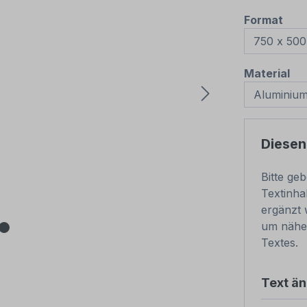
aus
Format
au
Material
Diesen
Bitte ge
Textinha
ergänzt 
um nähe
Textes.
Text ä