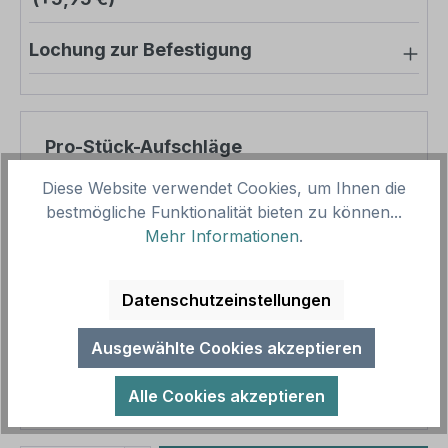
Lochung zur Befestigung
Pro-Stück-Aufschläge
Diese Website verwendet Cookies, um Ihnen die
Produktpreis
46,65 €
bestmögliche Funktionalität bieten zu können...
Zwischensumme
46,65 €
Mehr Informationen
.
Zusammenfassung
Datenschutzeinstellungen
Gesamtpreis
46,65 €
Ausgewählte Cookies akzeptieren
Preise inkl. MwSt. zzgl. Versandkosten
Aufgrund von Neuberechnungen im Warenkorb sind
Alle Cookies akzeptieren
abweichende Endpreise möglich.