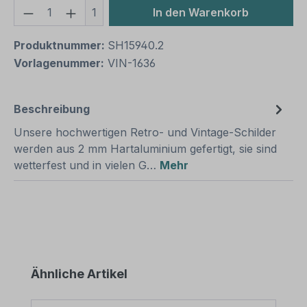
Produkt Anzahl: Gib den gewünschten We
1
In den Warenkorb
Produktnummer:
SH15940.2
Vorlagenummer:
VIN-1636
Beschreibung
Unsere hochwertigen Retro- und Vintage-Schilder
werden aus 2 mm Hartaluminium gefertigt, sie sind
wetterfest und in vielen G…
Mehr
Produktgalerie überspringen
Ähnliche Artikel