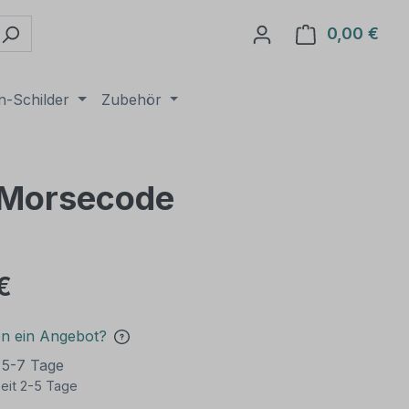
0,00 €
Ware
n-Schilder
Zubehör
t Morsecode
€
en ein Angebot?
t 5-7 Tage
eit 2-5 Tage