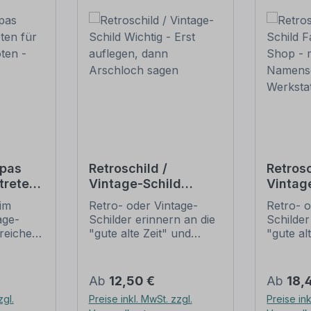
apas
Retroschild /
Retrosc
treten
Vintage-Schild
Vintag
Wichtig - Erst
Fahrra
im
Retro- oder Vintage-
Retro- o
auflegen, dann
Shop - 
age-
Schilder erinnern an die
Schilder
ld
Arschloch sagen
Namens
lreichen
"gute alte Zeit" und
"gute al
Werkst
ältlich,
erfreuen sich mit ihrem
erfreuen
 nur
nostalgischen Aussehen
nostalg
 je nach
großer Beliebheit. Sind
großer B
Regulärer Preis:
Regulär
Ab
12,50 €
Ab
18,
isiert
diese Schilder im Original
diese Sc
zgl.
Preise inkl. MwSt. zzgl.
Preise ink
Die
nur schwer und häufig
nur sch