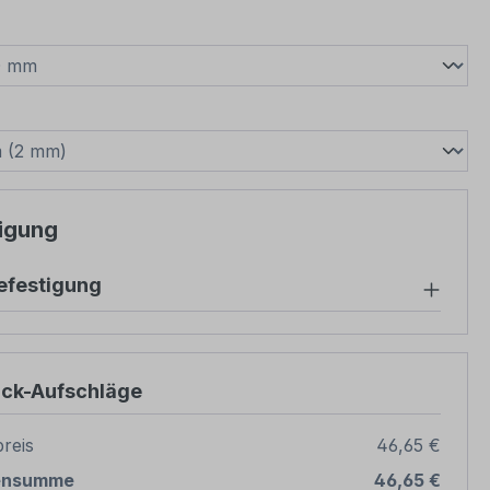
wählen
swählen
igung
festigung
ück-Aufschläge
reis
46,65 €
ensumme
46,65 €