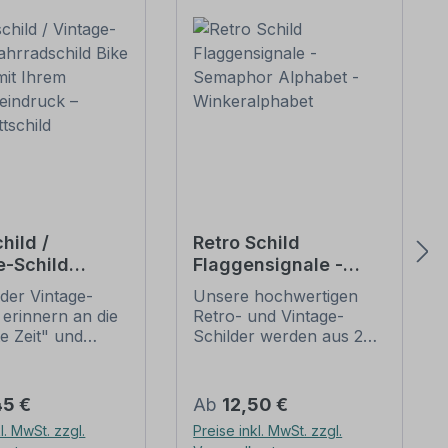
hild /
Retro Schild
e-Schild
Flaggensignale -
dschild Bike
Semaphor Alphabet -
der Vintage-
Unsere hochwertigen
mit Ihrem
Winkeralphabet
 erinnern an die
Retro- und Vintage-
eindruck –
te Zeit" und
Schilder werden aus 2
attschild
 sich mit ihrem
mm Hartaluminium
ischen Aussehen
gefertigt, sie sind
eliebheit. Sind
wetterfest und in vielen
er Preis:
Regulärer Preis:
45 €
Ab
12,50 €
hilder im Original
Größen erhältlich.
l. MwSt. zzgl.
Preise inkl. MwSt. zzgl.
wer und häufig
Verschenken Sie diesen