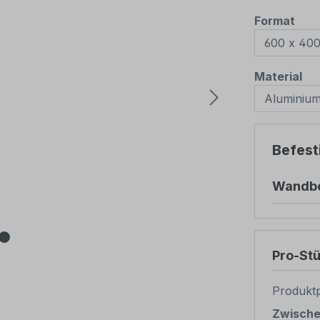
aus
Format
au
Material
Befest
Wandbe
Pro-St
Produktp
Zwisch