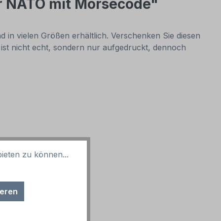
er NATO mit Morsecode"
 in vielen Größen erhältlich. Verschenken Sie diesen
 ist nicht echt, sondern nur aufgedruckt, dennoch
ieten zu können...
ieren