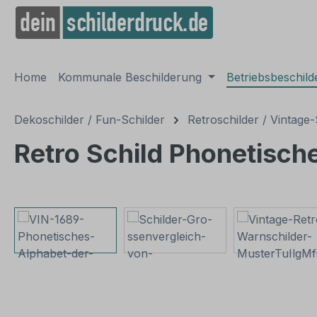
springen
Zur Hauptnavigation springen
Home
Kommunale Beschilderung
Betriebsbeschil
Dekoschilder / Fun-Schilder
Retroschilder / Vintage-
Retro Schild Phonetisc
Bildergalerie überspringen