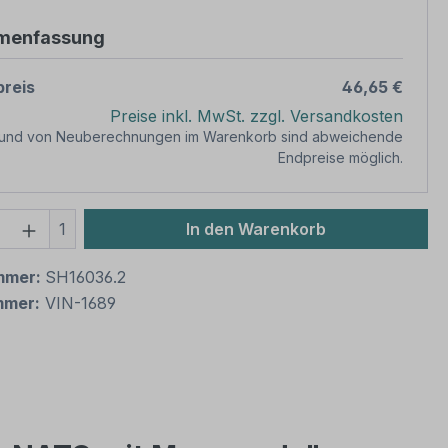
menfassung
reis
46,65 €
Preise inkl. MwSt. zzgl. Versandkosten
rund von Neuberechnungen im Warenkorb sind abweichende
Endpreise möglich.
 Anzahl: Gib den gewünschten Wert ein 
1
In den Warenkorb
mmer:
SH16036.2
mmer:
VIN-1689