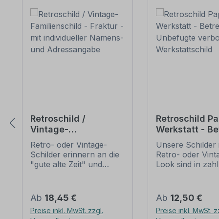
Retroschild /
Retroschild P
Vintage-
Werkstatt - Be
Familienschild -
für Unbefugte
Retro- oder Vintage-
Unsere Schilder 
Fraktur - mit
verboten -
Schilder erinnern an die
Retro- oder Vint
individueller
Werkstattschi
"gute alte Zeit" und
Look sind in zah
Namens- und
erfreuen sich mit ihrem
Ausführungen erh
Adressangabe
nostalgischen Aussehen
mit Motiven oder
großer Beliebheit. Sind
Textinhalten, die
Regulärer Preis:
Regulärer Preis:
Ab
18,45 €
Ab
12,50 €
diese Schilder im Original
Artikel individuall
Preise inkl. MwSt. zzgl.
Preise inkl. MwSt. z
nur schwer und häufig
werden können. 