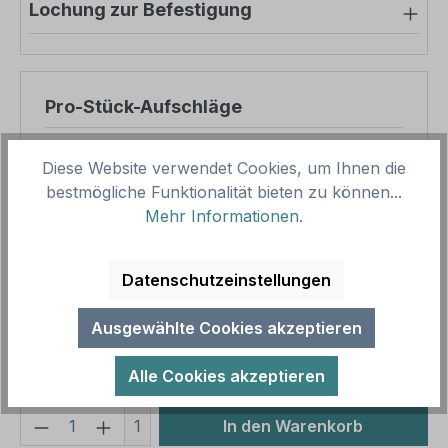
Lochung zur Befestigung
Pro-Stück-Aufschläge
Produktpreis
46,65 €
Diese Website verwendet Cookies, um Ihnen die
Zwischensumme
46,65 €
bestmögliche Funktionalität bieten zu können...
Mehr Informationen
.
Zusammenfassung
Datenschutzeinstellungen
Gesamtpreis
46,65 €
Preise inkl. MwSt. zzgl. Versandkosten
Ausgewählte Cookies akzeptieren
Aufgrund von Neuberechnungen im Warenkorb sind
abweichende Endpreise möglich.
Alle Cookies akzeptieren
Produkt Anzahl: Gib den gewünschten We
1
In den Warenkorb