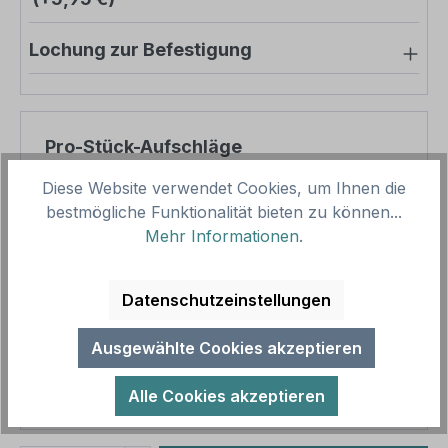
Lochung zur Befestigung
Pro-Stück-Aufschläge
Diese Website verwendet Cookies, um Ihnen die
Produktpreis
46,65 €
bestmögliche Funktionalität bieten zu können...
Zwischensumme
46,65 €
Mehr Informationen
.
Zusammenfassung
Datenschutzeinstellungen
Gesamtpreis
46,65 €
Ausgewählte Cookies akzeptieren
Preise inkl. MwSt. zzgl. Versandkosten
Aufgrund von Neuberechnungen im Warenkorb sind
Alle Cookies akzeptieren
abweichende Endpreise möglich.