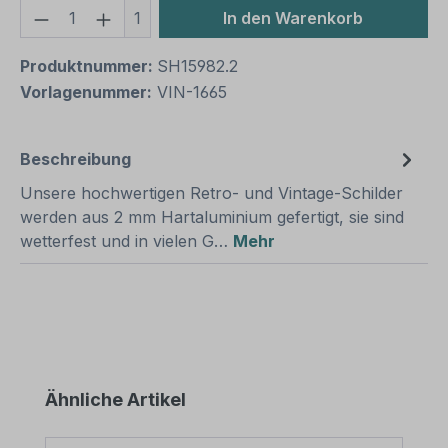
Produkt Anzahl: Gib den gewünschten We
1
In den Warenkorb
Produktnummer:
SH15982.2
Vorlagenummer:
VIN-1665
Beschreibung
Unsere hochwertigen Retro- und Vintage-Schilder
werden aus 2 mm Hartaluminium gefertigt, sie sind
wetterfest und in vielen G…
Mehr
Produktgalerie überspringen
Ähnliche Artikel