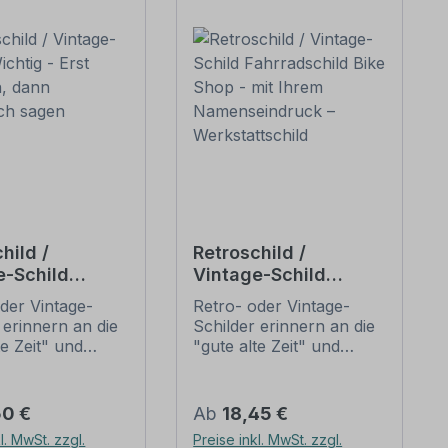
hild /
Retroschild /
e-Schild
Vintage-Schild
 - Erst
Fahrradschild Bike
der Vintage-
Retro- oder Vintage-
en, dann
Shop - mit Ihrem
 erinnern an die
Schilder erinnern an die
och sagen
Namenseindruck –
te Zeit" und
"gute alte Zeit" und
Werkstattschild
 sich mit ihrem
erfreuen sich mit ihrem
ischen Aussehen
nostalgischen Aussehen
eliebheit. Sind
großer Beliebheit. Sind
er Preis:
Regulärer Preis:
50 €
Ab
18,45 €
hilder im Original
diese Schilder im Original
l. MwSt. zzgl.
Preise inkl. MwSt. zzgl.
wer und häufig
nur schwer und häufig