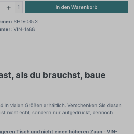
 Anzahl: Gib den gewünschten Wert ein 
1
In den Warenkorb
mmer:
SH16035.3
mmer:
VIN-1688
st, als du brauchst, baue
 in vielen Größen erhältlich. Verschenken Sie diesen
 ist nicht echt, sondern nur aufgedruckt, dennoch
ngeren Tisch und nicht einen höheren Zaun - VIN-