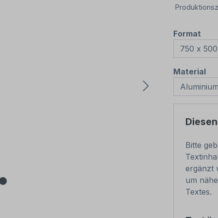
Produktionsz
aus
Format
au
Material
Diesen
Bitte ge
Textinha
ergänzt 
um nähe
Textes.