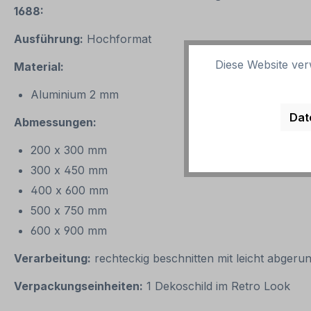
1688:
Ausführung:
Hochformat
Diese Website ver
Material:
Aluminium 2 mm
Dat
Abmessungen:
200 x 300 mm
300 x 450 mm
400 x 600 mm
500 x 750 mm
600 x 900 mm
Verarbeitung:
rechteckig beschnitten mit leicht abgeru
Verpackungseinheiten:
1 Dekoschild im Retro Look