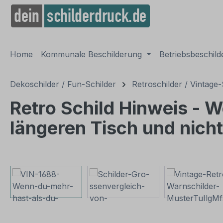
springen
Zur Hauptnavigation springen
Home
Kommunale Beschilderung
Betriebsbeschil
Dekoschilder / Fun-Schilder
Retroschilder / Vintage-
Retro Schild Hinweis - W
längeren Tisch und nich
Bildergalerie überspringen