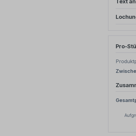
Text ä
Lochun
Pro-St
Produktp
Zwisch
Zusam
Gesamtp
Aufg