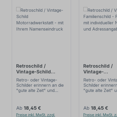
Retroschild /
Retroschild /
Vintage-Schild
Vintage-
Motorradwerkstatt -
Familienschild
Retro- oder Vintage-
Retro- oder Vint
mit Ihrem
Fraktur - mit
Schilder erinnern an die
Schilder erinnern
Namenseindruck
individueller
"gute alte Zeit" und
"gute alte Zeit" 
Namens- und
erfreuen sich mit ihrem
erfreuen sich mi
Adressangab
nostalgischen Aussehen
nostalgischen A
großer Beliebheit. Sind
großer Beliebheit
Regulärer Preis:
Regulärer Preis:
Ab
18,45 €
Ab
18,45 €
diese Schilder im Original
diese Schilder im
Preise inkl. MwSt. zzgl.
Preise inkl. MwSt. z
nur schwer und häufig
nur schwer und 