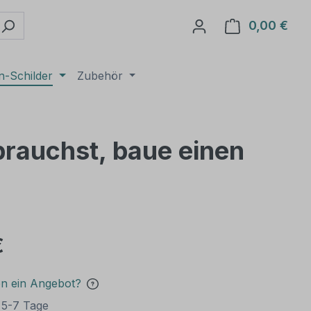
0,00 €
Ware
n-Schilder
Zubehör
brauchst, baue einen
€
en ein Angebot?
t 5-7 Tage