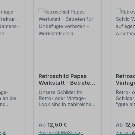
Retroschild Papas
Retrosc
Werkstatt - Betreten
Vintag
 -
für Unbefugte
Wichtig
age-
Unsere Schilder im
Retro- o
verboten -
aufleg
 an die
Retro- oder Vintage-
Schilder
Werkstattschild
Arschl
und
Look sind in zahlreichen
"gute al
t ihrem
Ausführungen erhältlich,
erfreuen
e
ussehen
mit Motiven oder nur
nostalg
. Sind
Textinhalten, die je nach
großer B
Regulärer Preis:
Regulär
Ab
12,50 €
Ab
12,
 Original
Artikel individuallisiert
diese Sc
zgl.
Preise inkl. MwSt. zzgl.
Preise ink
häufig
werden können. Die
nur sch