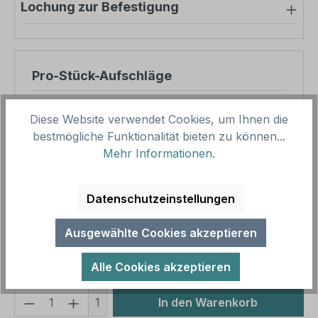
Lochung zur Befestigung
Pro-Stück-Aufschläge
Produktpreis
71,28 €
Diese Website verwendet Cookies, um Ihnen die
Zwischensumme
71,28 €
bestmögliche Funktionalität bieten zu können...
Mehr Informationen
.
Zusammenfassung
Datenschutzeinstellungen
Gesamtpreis
71,28 €
Preise inkl. MwSt. zzgl. Versandkosten
Ausgewählte Cookies akzeptieren
Aufgrund von Neuberechnungen im Warenkorb sind
abweichende Endpreise möglich.
Alle Cookies akzeptieren
Produkt Anzahl: Gib den gewünschten We
1
In den Warenkorb