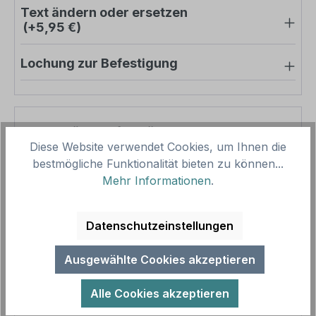
Text ändern oder ersetzen
(+5,95 €)
Lochung zur Befestigung
Pro-Stück-Aufschläge
Diese Website verwendet Cookies, um Ihnen die
bestmögliche Funktionalität bieten zu können...
Produktpreis
24,63 €
Mehr Informationen
.
Zwischensumme
24,63 €
Zusammenfassung
Datenschutzeinstellungen
Gesamtpreis
24,63 €
Ausgewählte Cookies akzeptieren
Preise inkl. MwSt. zzgl. Versandkosten
Aufgrund von Neuberechnungen im Warenkorb sind
Alle Cookies akzeptieren
abweichende Endpreise möglich.