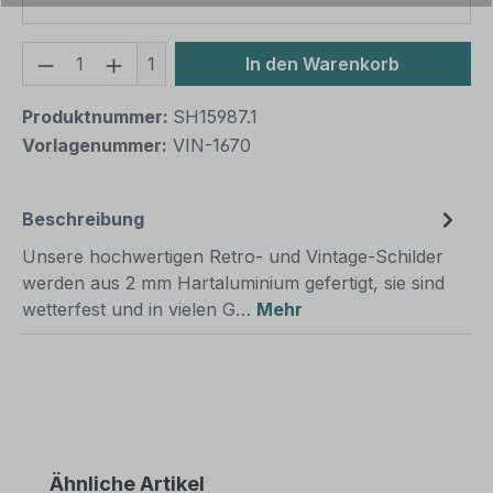
Produkt Anzahl: Gib den gewünschten We
1
In den Warenkorb
Produktnummer:
SH15987.1
Vorlagenummer:
VIN-1670
Beschreibung
Unsere hochwertigen Retro- und Vintage-Schilder
werden aus 2 mm Hartaluminium gefertigt, sie sind
wetterfest und in vielen G…
Mehr
Produktgalerie überspringen
Ähnliche Artikel