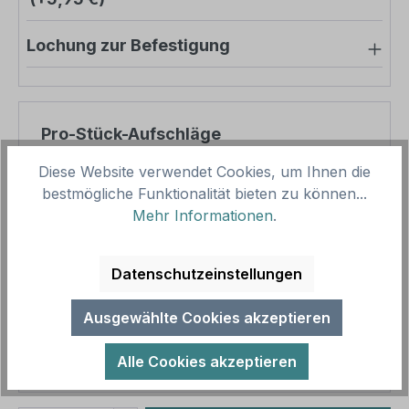
Lochung zur Befestigung
Pro-Stück-Aufschläge
Diese Website verwendet Cookies, um Ihnen die
Produktpreis
93,06 €
bestmögliche Funktionalität bieten zu können...
Zwischensumme
93,06 €
Mehr Informationen
.
Zusammenfassung
Datenschutzeinstellungen
Gesamtpreis
93,06 €
Ausgewählte Cookies akzeptieren
Preise inkl. MwSt. zzgl. Versandkosten
Aufgrund von Neuberechnungen im Warenkorb sind
Alle Cookies akzeptieren
abweichende Endpreise möglich.