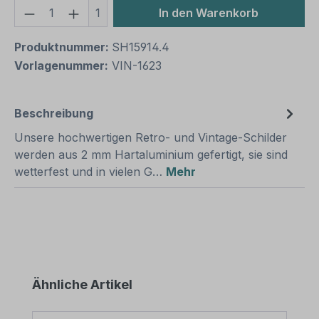
Produkt Anzahl: Gib den gewünschten We
1
In den Warenkorb
Produktnummer:
SH15914.4
Vorlagenummer:
VIN-1623
Beschreibung
Unsere hochwertigen Retro- und Vintage-Schilder
werden aus 2 mm Hartaluminium gefertigt, sie sind
wetterfest und in vielen G…
Mehr
Produktgalerie überspringen
Ähnliche Artikel