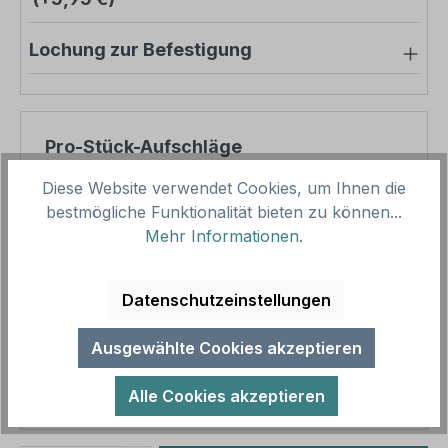
Lochung zur Befestigung
Pro-Stück-Aufschläge
Diese Website verwendet Cookies, um Ihnen die
Produktpreis
71,28 €
bestmögliche Funktionalität bieten zu können...
Zwischensumme
71,28 €
Mehr Informationen
.
Zusammenfassung
Datenschutzeinstellungen
Gesamtpreis
71,28 €
Ausgewählte Cookies akzeptieren
Preise inkl. MwSt. zzgl. Versandkosten
Aufgrund von Neuberechnungen im Warenkorb sind
Alle Cookies akzeptieren
abweichende Endpreise möglich.