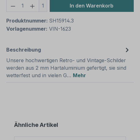
Produkt Anzahl: Gib den gewünschten We
1
In den Warenkorb
Produktnummer:
SH15914.3
Vorlagenummer:
VIN-1623
Beschreibung
Unsere hochwertigen Retro- und Vintage-Schilder
werden aus 2 mm Hartaluminium gefertigt, sie sind
wetterfest und in vielen G…
Mehr
Produktgalerie überspringen
Ähnliche Artikel