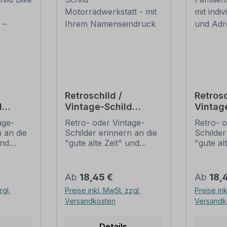
Retroschild /
Retrosc
d
Vintage-Schild
Vintag
Bike
Motorradwerkstatt -
Familie
age-
Retro- oder Vintage-
Retro- o
em
mit Ihrem
Fraktur
 an die
Schilder erinnern an die
Schilder
ck –
Namenseindruck
individ
und
"gute alte Zeit" und
"gute al
ld
Namen
t ihrem
erfreuen sich mit ihrem
erfreuen
Adres
ussehen
nostalgischen Aussehen
nostalg
. Sind
großer Beliebheit. Sind
großer B
Regulärer Preis:
Regulär
Ab
18,45 €
Ab
18,
 Original
diese Schilder im Original
diese Sc
zgl.
Preise inkl. MwSt. zzgl.
Preise ink
häufig
nur schwer und häufig
nur sch
Versandkosten
Versandk
n Preise
nur zu horrenden Preise
nur zu 
ieten
zu bekommen, bieten
zu beko
n
neu produzierten
neu pro
Details