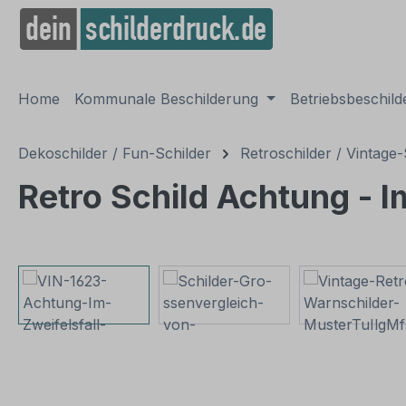
springen
Zur Hauptnavigation springen
Home
Kommunale Beschilderung
Betriebsbeschil
Dekoschilder / Fun-Schilder
Retroschilder / Vintage-
Retro Schild Achtung - I
Bildergalerie überspringen