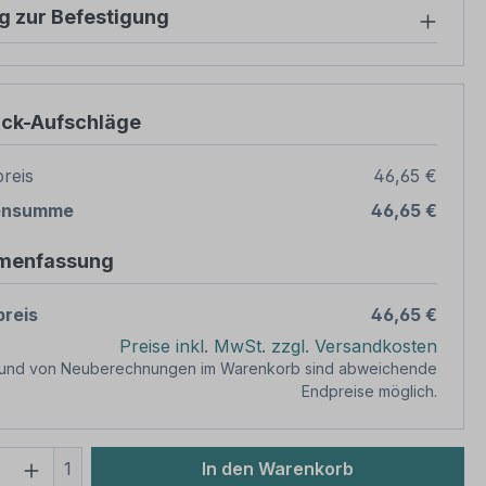
g zur Befestigung
ück-Aufschläge
reis
46,65 €
ensumme
46,65 €
menfassung
reis
46,65 €
Preise inkl. MwSt. zzgl. Versandkosten
rund von Neuberechnungen im Warenkorb sind abweichende
Endpreise möglich.
 Anzahl: Gib den gewünschten Wert ein 
1
In den Warenkorb