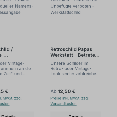
hild /
Retroschild Papas
e-
Werkstatt - Betreten
nschild -
für Unbefugte
der Vintage-
Unsere Schilder im
 - mit
verboten -
 erinnern an die
Retro- oder Vintage-
ueller
Werkstattschild
te Zeit" und
Look sind in zahlreichen
s- und
 sich mit ihrem
Ausführungen erhältlich,
sangabe
ischen Aussehen
mit Motiven oder nur
eliebheit. Sind
Textinhalten, die je nach
er Preis:
Regulärer Preis:
45 €
Ab
12,50 €
hilder im Original
Artikel individuallisiert
l. MwSt. zzgl.
Preise inkl. MwSt. zzgl.
wer und häufig
werden können. Die
osten
Versandkosten
horrenden Preise
Patina (Kratzer und
mmen, bieten
Beschädigungen) ist
duzierten
nicht echt, sondern nur
Details
Details