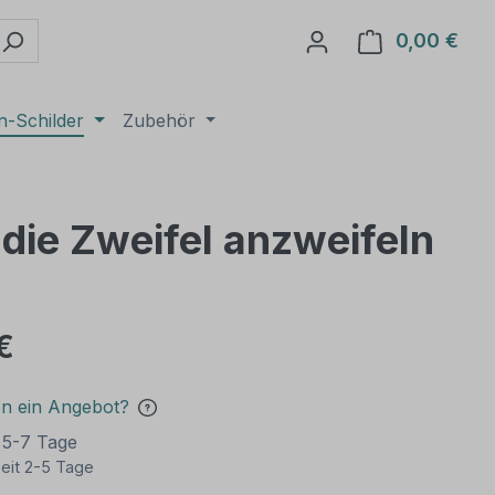
0,00 €
Ware
n-Schilder
Zubehör
 die Zweifel anzweifeln
€
en ein Angebot?
t 5-7 Tage
eit 2-5 Tage