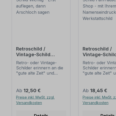
Retroschild /
Retroschild /
Vintage-Schild
Vintage-Schil
Wichtig - Erst
Fahrradschild 
Retro- oder Vintage-
Retro- oder Vint
auflegen, dann
Shop - mit Ihr
Schilder erinnern an die
Schilder erinnern
Arschloch sagen
Namenseindru
"gute alte Zeit" und
"gute alte Zeit" 
Werkstattschi
erfreuen sich mit ihrem
erfreuen sich mi
nostalgischen Aussehen
nostalgischen A
großer Beliebheit. Sind
großer Beliebheit
Regulärer Preis:
Regulärer Preis:
Ab
12,50 €
Ab
18,45 €
diese Schilder im Original
diese Schilder im
Preise inkl. MwSt. zzgl.
Preise inkl. MwSt. z
nur schwer und häufig
nur schwer und 
Versandkosten
Versandkosten
nur zu horrenden Preise
nur zu horrende
zu bekommen, bieten
zu bekommen, b
neu produzierten
neu produzierte
Details
Details