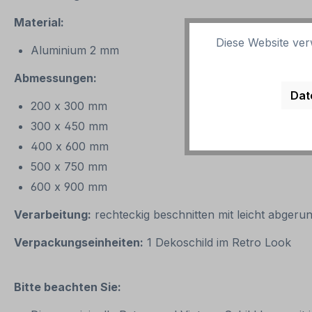
Material:
Diese Website ver
Aluminium 2 mm
Abmessungen:
Dat
200 x 300 mm
300 x 450 mm
400 x 600 mm
500 x 750 mm
600 x 900 mm
Verarbeitung:
rechteckig beschnitten mit leicht abgeru
Verpackungseinheiten:
1 Dekoschild im Retro Look
Bitte beachten Sie: