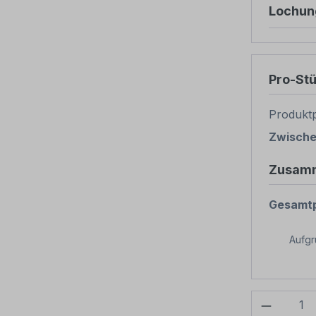
Lochun
Pro-St
Produktp
Zwisch
Zusam
Gesamtp
Aufg
Produkt