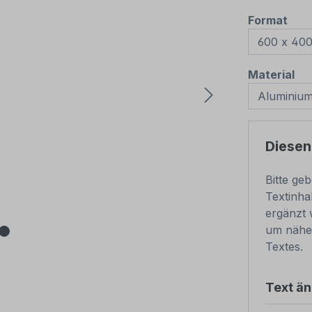
aus
Format
au
Material
Diesen
Bitte ge
Textinha
ergänzt 
um nähe
Textes.
Text ä