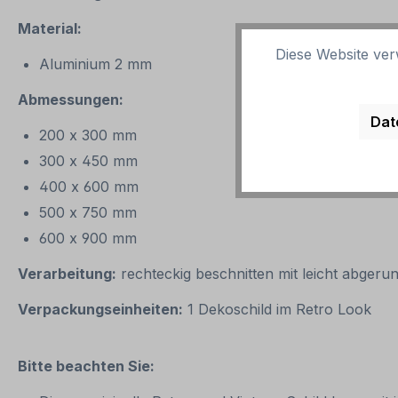
Material:
Diese Website ver
Aluminium 2 mm
Abmessungen:
Dat
200 x 300 mm
300 x 450 mm
400 x 600 mm
500 x 750 mm
600 x 900 mm
Verarbeitung:
rechteckig beschnitten mit leicht abgeru
Verpackungseinheiten:
1 Dekoschild im Retro Look
Bitte beachten Sie: