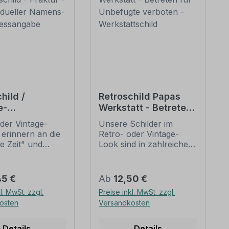
hild /
Retroschild Papas
e-
Werkstatt - Betreten
nschild -
für Unbefugte
der Vintage-
Unsere Schilder im
 - mit
verboten -
 erinnern an die
Retro- oder Vintage-
ueller
Werkstattschild
te Zeit" und
Look sind in zahlreichen
s- und
 sich mit ihrem
Ausführungen erhältlich,
sangabe
ischen Aussehen
mit Motiven oder nur
eliebheit. Sind
Textinhalten, die je nach
er Preis:
Regulärer Preis:
45 €
Ab
12,50 €
hilder im Original
Artikel individuallisiert
l. MwSt. zzgl.
Preise inkl. MwSt. zzgl.
wer und häufig
werden können. Die
osten
Versandkosten
horrenden Preise
Patina (Kratzer und
mmen, bieten
Beschädigungen) ist
duzierten
nicht echt, sondern nur
Details
Details