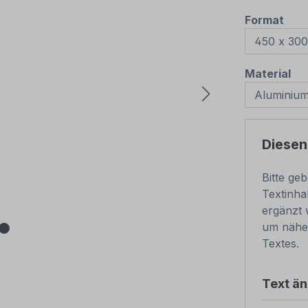
aus
Format
au
Material
Diesen
Bitte ge
Textinha
ergänzt 
um nähe
Textes.
Text ä