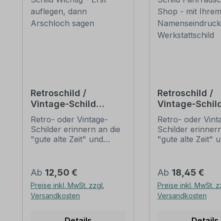
Retroschild /
Retroschild /
Vintage-Schild
Vintage-Schil
Wichtig - Erst
Fahrradschild 
Retro- oder Vintage-
Retro- oder Vint
auflegen, dann
Shop - mit Ihr
Schilder erinnern an die
Schilder erinnern
Arschloch sagen
Namenseindru
"gute alte Zeit" und
"gute alte Zeit" 
Werkstattschi
erfreuen sich mit ihrem
erfreuen sich mi
nostalgischen Aussehen
nostalgischen A
großer Beliebheit. Sind
großer Beliebheit
Regulärer Preis:
Regulärer Preis:
Ab
12,50 €
Ab
18,45 €
diese Schilder im Original
diese Schilder im
Preise inkl. MwSt. zzgl.
Preise inkl. MwSt. z
nur schwer und häufig
nur schwer und 
Versandkosten
Versandkosten
nur zu horrenden Preise
nur zu horrende
zu bekommen, bieten
zu bekommen, b
neu produzierten
neu produzierte
Details
Details