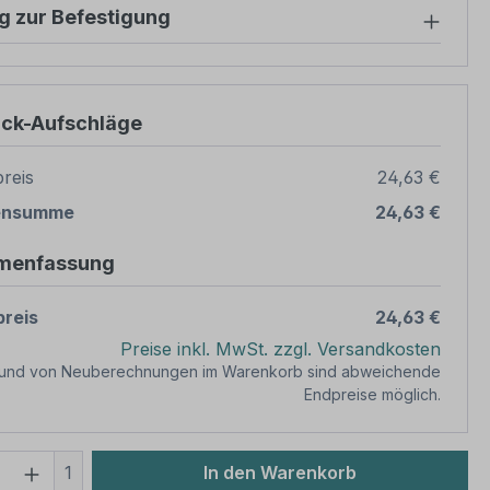
g zur Befestigung
ück-Aufschläge
reis
24,63 €
ensumme
24,63 €
menfassung
reis
24,63 €
Preise inkl. MwSt. zzgl. Versandkosten
rund von Neuberechnungen im Warenkorb sind abweichende
Endpreise möglich.
 Anzahl: Gib den gewünschten Wert ein 
1
In den Warenkorb