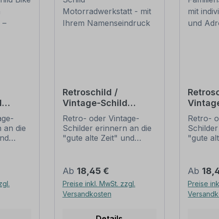
Retroschild /
Retrosc
d
Vintage-Schild
Vintag
Bike
Motorradwerkstatt -
Familie
age-
Retro- oder Vintage-
Retro- o
em
mit Ihrem
Fraktur
 an die
Schilder erinnern an die
Schilder
ck –
Namenseindruck
individ
und
"gute alte Zeit" und
"gute al
ld
Namen
t ihrem
erfreuen sich mit ihrem
erfreuen
Adres
ussehen
nostalgischen Aussehen
nostalg
. Sind
großer Beliebheit. Sind
großer B
Regulärer Preis:
Regulär
Ab
18,45 €
Ab
18,
 Original
diese Schilder im Original
diese Sc
zgl.
Preise inkl. MwSt. zzgl.
Preise ink
häufig
nur schwer und häufig
nur sch
Versandkosten
Versandk
n Preise
nur zu horrenden Preise
nur zu 
ieten
zu bekommen, bieten
zu beko
n
neu produzierten
neu pro
Details