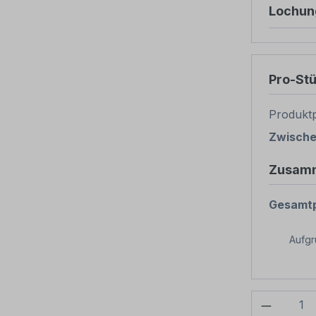
Lochun
Pro-St
Produktp
Zwisch
Zusam
Gesamtp
Aufg
Produkt