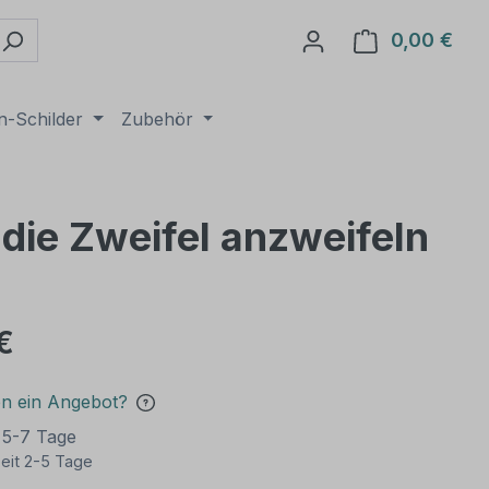
0,00 €
Ware
n-Schilder
Zubehör
 die Zweifel anzweifeln
€
en ein Angebot?
t 5-7 Tage
eit 2-5 Tage