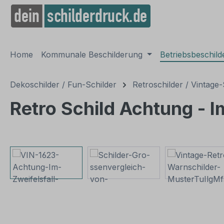
springen
Zur Hauptnavigation springen
Home
Kommunale Beschilderung
Betriebsbeschil
Dekoschilder / Fun-Schilder
Retroschilder / Vintage-
Retro Schild Achtung - I
Bildergalerie überspringen