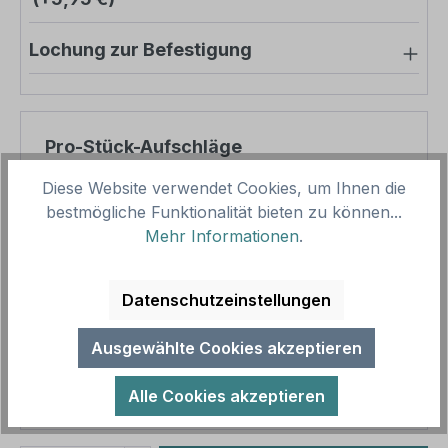
Lochung zur Befestigung
Pro-Stück-Aufschläge
Diese Website verwendet Cookies, um Ihnen die
Produktpreis
71,28 €
bestmögliche Funktionalität bieten zu können...
Zwischensumme
71,28 €
Mehr Informationen
.
Zusammenfassung
Datenschutzeinstellungen
Gesamtpreis
71,28 €
Ausgewählte Cookies akzeptieren
Preise inkl. MwSt. zzgl. Versandkosten
Aufgrund von Neuberechnungen im Warenkorb sind
Alle Cookies akzeptieren
abweichende Endpreise möglich.