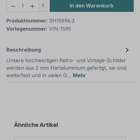
Produkt Anzahl: Gib den gewünschten We
1
In den Warenkorb
Produktnummer:
SH15896.3
Vorlagenummer:
VIN-1595
Beschreibung
Unsere hochwertigen Retro- und Vintage-Schilder
werden aus 2 mm Hartaluminium gefertigt, sie sind
wetterfest und in vielen G…
Mehr
Produktgalerie überspringen
Ähnliche Artikel