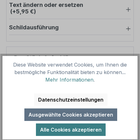
Text ändern oder ersetzen
(+5,95 €)
Schildausführung
Pro-Stück-Aufschläge
Diese Website verwendet Cookies, um Ihnen die
bestmögliche Funktionalität bieten zu können...
Produktpreis
111,68 €
Mehr Informationen
.
Zwischensumme
111,68 €
Zusammenfassung
Datenschutzeinstellungen
Gesamtpreis
111,68 €
Ausgewählte Cookies akzeptieren
Preise inkl. MwSt. zzgl. Versandkosten
Aufgrund von Neuberechnungen im Warenkorb sind
Alle Cookies akzeptieren
abweichende Endpreise möglich.